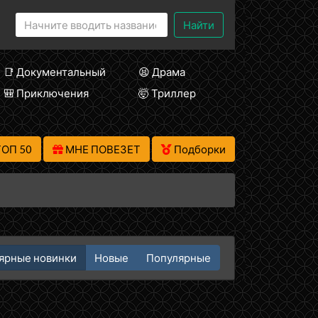
Найти
📑 Документальный
😫 Драма
🎒 Приключения
🤯 Триллер
ТОП 50
МНЕ ПОВЕЗЕТ
Подборки
ярные новинки
Новые
Популярные