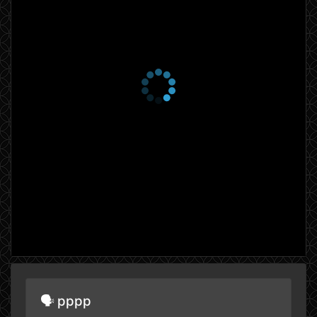
🗣 рррр