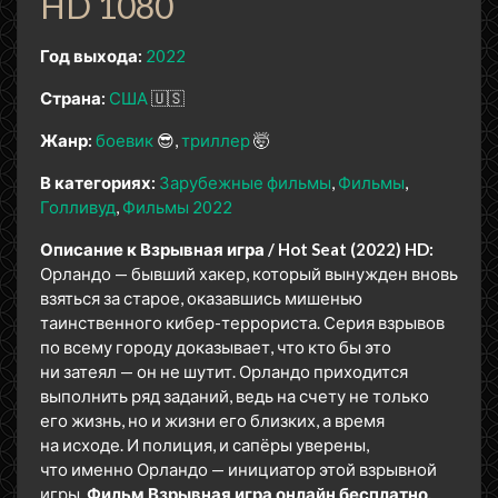
HD 1080
Год выхода:
2022
Страна:
США
🇺🇸
Жанр:
боевик
😎
триллер
🤯
В категориях:
Зарубежные фильмы
Фильмы
Голливуд
Фильмы 2022
Описание к Взрывная игра / Hot Seat (2022) HD:
Орландо — бывший хакер, который вынужден вновь
взяться за старое, оказавшись мишенью
таинственного кибер-террориста. Серия взрывов
по всему городу доказывает, что кто бы это
ни затеял — он не шутит. Орландо приходится
выполнить ряд заданий, ведь на счету не только
его жизнь, но и жизни его близких, а время
на исходе. И полиция, и сапёры уверены,
что именно Орландо — инициатор этой взрывной
игры.
Фильм Взрывная игра онлайн бесплатно.