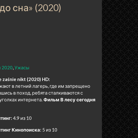
до сна» (2020)
 2020
Ужасы
 zaśnie nikt (2020) HD:
ают в летний лагерь, где им запрещено
шись в поход, ребята сталкиваются с
уголках интернета.
Фильм В лесу сегодня
тинг:
4.9 из 10
тинг Кинопоиска:
5 из 10