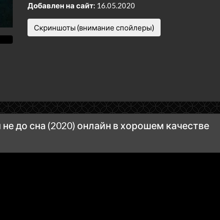
Добавлен на сайт:
16.05.2020
Скриншоты (внимание спойлеры)
не до сна (2020) онлайн в хорошем качестве