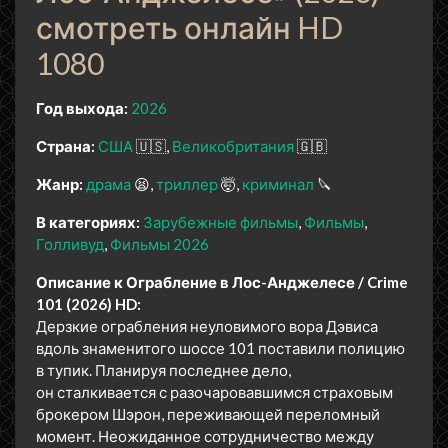
смотреть онлайн HD
1080
Год выхода:
2026
Страна:
США
🇺🇸
Великобритания
🇬🇧
Жанр:
драма
😫
триллер
🤯
криминал
🔪
В категориях:
Зарубежные фильмы
Фильмы
Голливуд
Фильмы 2026
Описание к Ограбление в Лос-Анджелесе / Crime
101 (2026) HD:
Дерзкие ограбления неуловимого вора Дэвиса
вдоль знаменитого шоссе 101 поставили полицию
в тупик. Планируя последнее дело,
он сталкивается с разочаровавшимся страховым
брокером Шэрон, переживающей переломный
момент. Неожиданное сотрудничество между