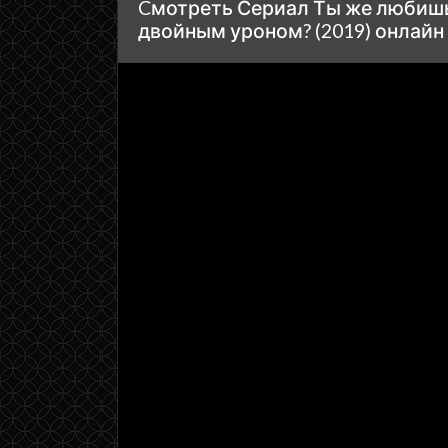
Cмотреть Сериал Ты же любишь
двойным уроном? (2019) онлайн