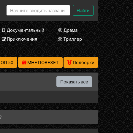
Найти
📑 Документальный
😫 Драма
🎒 Приключения
🤯 Триллер
ТОП 50
МНЕ ПОВЕЗЕТ
Подборки
Показать все
?