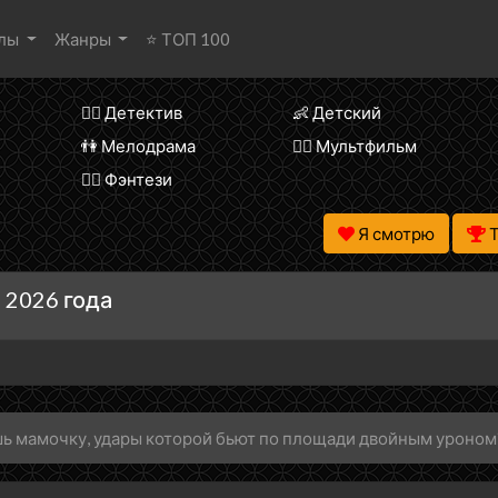
алы
Жанры
⭐ ТОП 100
🕵️‍♂️ Детектив
👶 Детский
👫 Мелодрама
🧚‍♀️ Мультфильм
🧝‍♂️ Фэнтези
Я смотрю
 2026 года
ь мамочку, удары которой бьют по площади двойным уроном