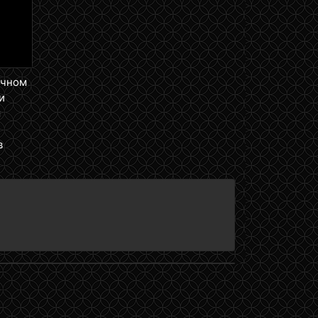
10 августа 2019
ичном
и
3 августа 2019
м
,
y
в
t?
e
27 июля 2019
,
20 июля 2019
12 июля 2019