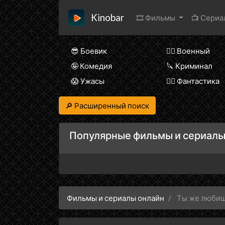
Kinobar
🎞 Фильмы
📺 Сери
😎 Боевик
👨‍✈️ Военный
🤪 Комедия
🔪 Криминал
😱 Ужасы
🧙‍♀️ Фантастика
🔎 Расширенный поиск
Популярные фильмы и сериалы
Фильмы и сериалы онлайн
Ты же любиш