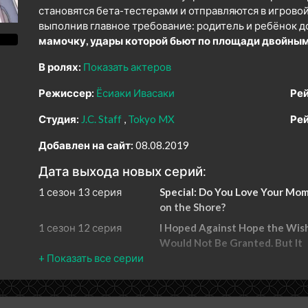
становятся бета-тестерами и отправляются в игровой 
выполнив главное требование: родитель и ребёнок 
мамочку, удары которой бьют по площади двойным
В ролях:
Показать актеров
Режиссер:
Ёсиаки Ивасаки
Рей
Студия:
J.C. Staff
Tokyo MX
Рей
Добавлен на сайт:
08.08.2019
Дата выхода новых серий:
1 сезон 13 серия
Special: Do You Love Your Mo
on the Shore?
1 сезон 12 серия
I Hoped Against Hope the Wis
Would Not Be Granted. But It
Totally Was.
1 сезон 11 серия
The Courage to Accept Things
A Loving Heart. Also, Full-Body