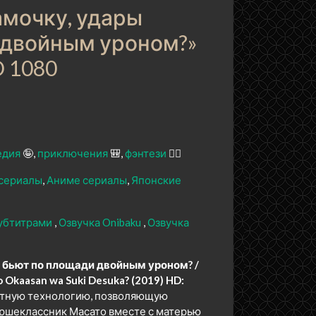
мочку, удары
 двойным уроном?»
D 1080
едия
🤪
приключения
🎒
фэнтези
🧝‍♂️
сериалы
Аниме сериалы
Японские
субтитрами
Озвучка Onibaku
Озвучка
 бьют по площади двойным уроном? /
o Okaasan wa Suki Desuka? (2019) HD:
етную технологию, позволяющую
ршеклассник Масато вместе с матерью