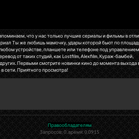
That Outfit, Stop!
1 сезон 5 серия
This is a Territory For Children,
Filled With Hopes and Dreams.
For Children. That's the
Important Part!
апоминаем, что у нас только лучшие сериалы и фильмы в отл
ериал Ты же любишь мамочку, удары которой бьют по площад
1 сезон 4 серия
Kids Are Kids and Parents Are
любом устройстве, планшете или телефоне под управление
Parents but Also Human Beings
евод от таких студий, как Lostfilm, Alexfilm, Кураж-бамбей,
and It Takes All Kinds, but The
lm и других. Первыми смотрите новинки кино до момента выхода 
Get Through It Together, Righ
 в сети. Приятного просмотра!
1 сезон 3 серия
Underwear is Armor. Make Sur
It's High in Defense. Otherwise
My Son Might Die!
1 сезон 2 серия
It's Just a Coincidence They're
All Girls. Got That? Wipe That
Smirk Off Your Face.
1 сезон 1 серия
The Boy Thought He Was
Правообладателям
Embarking on a Great
Запросов: 0, время: 0.0915
Adventure... But, Uh, What's
Going on Here?