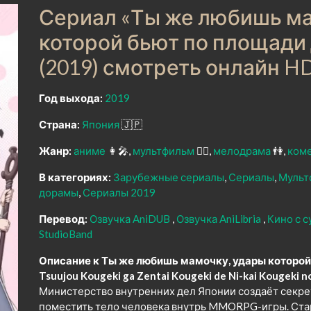
Сериал «Ты же любишь ма
которой бьют по площади
(2019) смотреть онлайн H
Год выхода:
2019
Страна:
Япония
🇯🇵
Жанр:
аниме
👩‍🎤
мультфильм
🧚‍♀️
мелодрама
👫
ком
В категориях:
Зарубежные сериалы
Сериалы
Мульт
дорамы
Сериалы 2019
Перевод:
Озвучка AniDUB
Озвучка AniLibria
Кино с 
StudioBand
Описание к Ты же любишь мамочку, удары которой
Tsuujou Kougeki ga Zentai Kougeki de Ni-kai Kougeki n
Министерство внутренних дел Японии создаёт секр
поместить тело человека внутрь MMORPG-игры. Ста