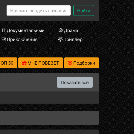
Найти
📑 Документальный
😫 Драма
🎒 Приключения
🤯 Триллер
ТОП 50
МНЕ ПОВЕЗЕТ
Подборки
Показать все