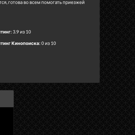
ся, готова во всем помогать приезжей
тинг:
3.9 из 10
тинг Кинопоиска:
0 из 10