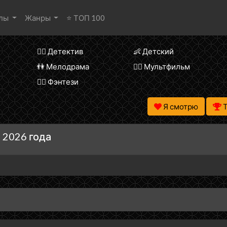
алы
Жанры
⭐ ТОП 100
🕵️‍♂️ Детектив
👶 Детский
👫 Мелодрама
🧚‍♀️ Мультфильм
🧝‍♂️ Фэнтези
Я смотрю
 2026 года