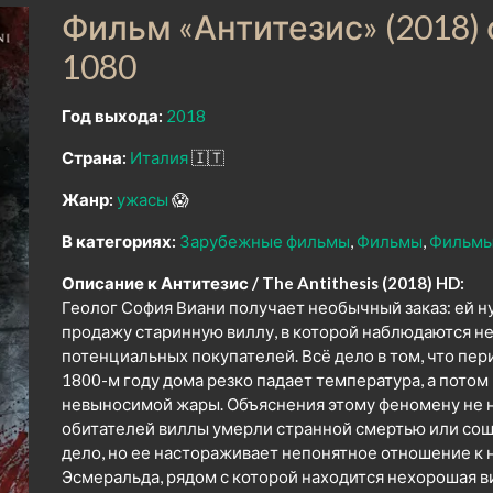
Фильм «Антитезис» (2018)
1080
Год выхода:
2018
Страна:
Италия
🇮🇹
Жанр:
ужасы
😱
В категориях:
Зарубежные фильмы
Фильмы
Фильмы
Описание к Антитезис / The Antithesis (2018) HD:
Геолог София Виани получает необычный заказ: ей 
продажу старинную виллу, в которой наблюдаются н
потенциальных покупателей. Всё дело в том, что пе
1800-м году дома резко падает температура, а пото
невыносимой жары. Объяснения этому феномену не н
обитателей виллы умерли странной смертью или сошл
дело, но ее настораживает непонятное отношение к
Эсмеральда, рядом с которой находится нехорошая в