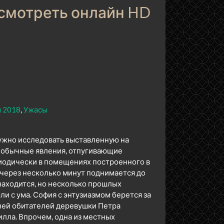
 смотреть онлайн HD
 2018
Ужасы
нужно исследовать выставленную на
еобычные явления, отпугивающие
риодически в помещениях построенного в
м через несколько минут поднимается до
аходится, но несколько прошлых
и с ума. София с энтузиазмом берется за
 ней обитателей деревушки Петра
илла. Впрочем, одна из местных