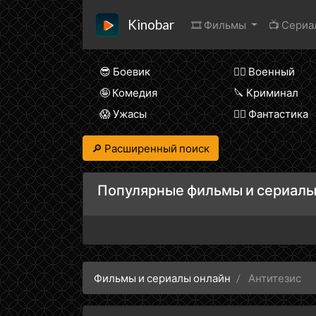
Kinobar
🎞 Фильмы
📺 Сери
😎 Боевик
👨‍✈️ Военный
🤪 Комедия
🔪 Криминал
😱 Ужасы
🧙‍♀️ Фантастика
🔎 Расширенный поиск
Популярные фильмы и сериалы
Фильмы и сериалы онлайн
Антитезис