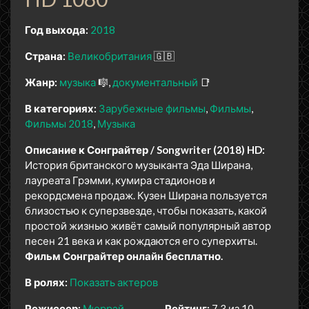
Год выхода:
2018
Страна:
Великобритания
🇬🇧
Жанр:
музыка
🎼
документальный
📑
В категориях:
Зарубежные фильмы
Фильмы
Фильмы 2018
Музыка
Описание к Сонграйтер / Songwriter (2018) HD:
История британского музыканта Эда Ширана,
лауреата Грэмми, кумира стадионов и
рекордсмена продаж. Кузен Ширана пользуется
близостью к суперзвезде, чтобы показать, какой
простой жизнью живёт самый популярный автор
песен 21 века и как рождаются его суперхиты.
Фильм Сонграйтер онлайн бесплатно.
В ролях:
Показать актеров
Режиссер:
Мюррэй
Рейтинг:
7.3 из 10