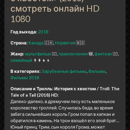
смотреть онлайн HD
1080
Год выхода:
2018
Страна:
Канада
🇨🇦
Норвегия
🇳🇴
Жанр:
мультфильм
🧚‍♀️
приключения
🎒
фэнтези
🧝‍♂️
семейный
👨‍👩‍👧‍👦
В категориях:
Зарубежные фильмы
Фильмы
Фильмы 2018
Описание к Тролль: История с хвостом / Troll: The
Tale of a Tail (2018) HD:
Далеко-далеко, в дремучем лесу есть маленькое
королевство троллей. Случилась беда, во время
забега сильнейших король Гром попал в капкан и
обратился в камень. На трон взошёл его злой брат…
Юный принц Трим, сын короля Грома, может