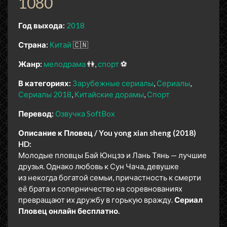
1080
Год выхода:
2018
Страна:
Китай
🇨🇳
Жанр:
мелодрама
👫
спорт
⚽
В категориях:
Зарубежные сериалы
Сериалы
Сериалы 2018
Китайские дорамы
Спорт
Перевод:
Озвучка SoftBox
Описание к Пловец / You yong xian sheng (2018)
HD:
Молодые пловцы Бай Юнцзэ и Лань Тянь — лучшие
друзья. Однако любовь к Сун Чача, девушке
из некогда богатой семьи, причастность к смерти
её брата и соперничество на соревнованиях
превращают их дружбу в горькую вражду.
Сериал
Пловец онлайн бесплатно.