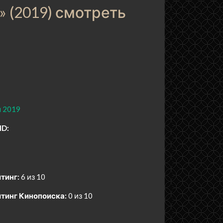
» (2019) смотреть
 2019
HD:
тинг:
6 из 10
тинг Кинопоиска:
0 из 10