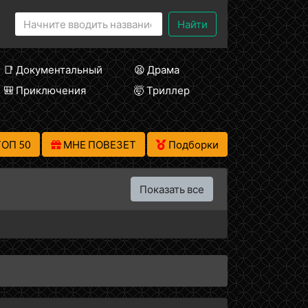
Найти
📑 Документальный
😫 Драма
🎒 Приключения
🤯 Триллер
ТОП 50
МНЕ ПОВЕЗЕТ
Подборки
Показать все