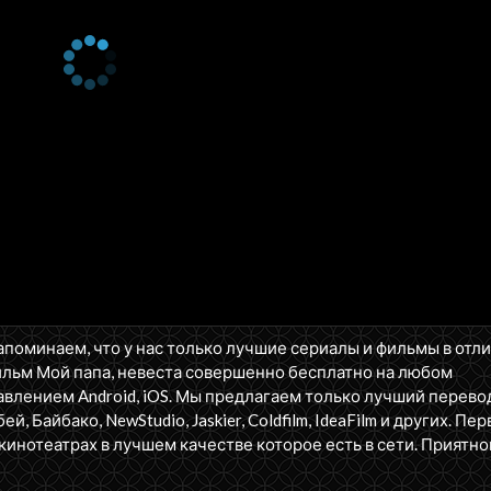
апоминаем, что у нас только лучшие сериалы и фильмы в отл
ильм Мой папа, невеста совершенно бесплатно на любом
влением Android, iOS. Мы предлагаем только лучший перево
бей, Байбако, NewStudio, Jaskier, Coldfilm, IdeaFilm и других. П
кинотеатрах в лучшем качестве которое есть в сети. Приятно