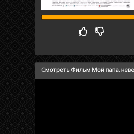
Cмотреть Фильм Мой папа, неве