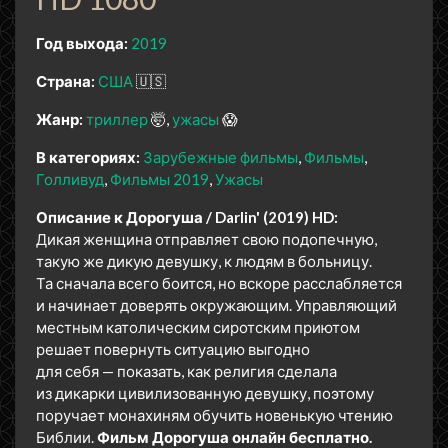
Год выхода:
2019
Страна:
США
🇺🇸
Жанр:
триллер
🤯
ужасы
😱
В категориях:
Зарубежные фильмы
Фильмы
Голливуд
Фильмы 2019
Ужасы
Описание к Дорогуша / Darlin' (2019) HD:
Дикая женщина отправляет свою подопечную,
такую же дикую девушку, к людям в больницу.
Та сначала всего боится, но вскоре расслабляется
и начинает доверять окружающим. Управляющий
местным католическим сиротским приютом
решает повернуть ситуацию выгодно
для себя — показать, как религия сделала
из дикарки цивилизованную девушку, поэтому
поручает монахиням обучить новенькую чтению
Библии.
Фильм Дорогуша онлайн бесплатно.