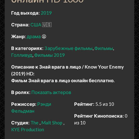
Год выхода:
2019
Страна:
США
🇺🇸
Жанр:
драма
😫
В категориях:
Зарубежные фильмы
Фильмы
Голливуд
Фильмы 2019
Описание к Знай врага в лицо / Know Your Enemy
(2019) HD:
Фильм Знай врага в лицо онлайн бесплатно.
В ролях:
Показать актеров
Режиссер:
Рэнди
Рейтинг:
5.5 из 10
Фельдман
Рейтинг Кинопоиска:
0
Студия:
The
Malt Shop
из 10
KYE Production