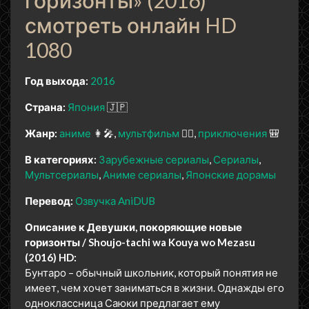
горизонты» (2016)
смотреть онлайн HD
1080
Год выхода:
2016
Страна:
Япония
🇯🇵
Жанр:
аниме
👩‍🎤
мультфильм
🧚‍♀️
приключения
🎒
В категориях:
Зарубежные сериалы
Сериалы
Мультсериалы
Аниме сериалы
Японские дорамы
Перевод:
Озвучка AniDUB
Описание к Девушки, покоряющие новые
горизонты / Shoujo-tachi wa Kouya wo Mezasu
(2016) HD:
Бунтаро – обычный школьник, который понятия не
имеет, чем хочет заниматься в жизни. Однажды его
одноклассница Саюки предлагает ему