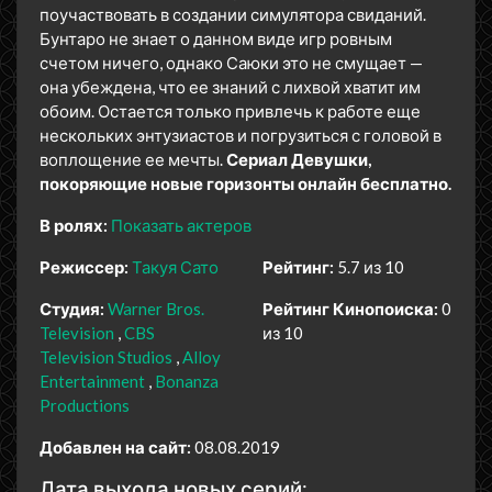
поучаствовать в создании симулятора свиданий.
Бунтаро не знает о данном виде игр ровным
счетом ничего, однако Саюки это не смущает —
она убеждена, что ее знаний с лихвой хватит им
обоим. Остается только привлечь к работе еще
нескольких энтузиастов и погрузиться с головой в
воплощение ее мечты.
Сериал Девушки,
покоряющие новые горизонты онлайн бесплатно.
В ролях:
Показать актеров
Режиссер:
Такуя Сато
Рейтинг:
5.7 из 10
Студия:
Warner Bros.
Рейтинг Кинопоиска:
0
Television
CBS
из 10
Television Studios
Alloy
Entertainment
Bonanza
Productions
Добавлен на сайт:
08.08.2019
Дата выхода новых серий: