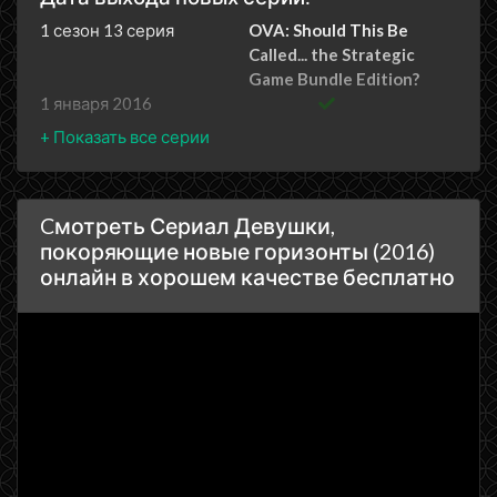
1 сезон 13 серия
OVA: Should This Be
Called... the Strategic
Game Bundle Edition?
1 января 2016
1 сезон 12 серия
Shôjo-tachi wa kôya o
mezasu
1 января 2016
1 сезон 11 серия
Kore ga hajimari kamo
Cмотреть Сериал Девушки,
shirenai
покоряющие новые горизонты (2016)
1 января 2016
онлайн в хорошем качестве бесплатно
1 сезон 10 серия
Taifun shurai
1 января 2016
1 сезон 9 серия
Sukidakara
1 января 2016
1 сезон 8 серия
Tojikomerarete, natsu
1 января 2016
1 сезон 7 серия
Itsumo to onaji, chigau kimi