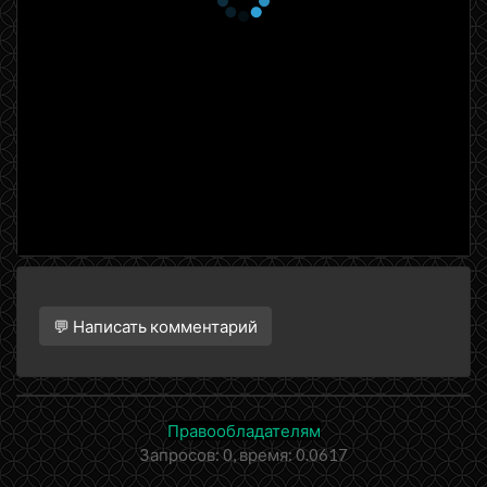
1 сезон 10 серия
La Saia Alderamin
3 сентября 2016
1 сезон 9 серия
The Fate of a Small
Reputation
27 августа 2016
1 сезон 8 серия
Some Day, for the Third
Time
27 августа 2016
1 сезон 7 серия
The Northern Katjvarna
Rebellion
20 августа 2016
1 сезон 6 серия
At the Base of the Stairs
💬 Написать комментарий
of God
13 августа 2016
1 сезон 5 серия
Two in One
6 августа 2016
Правообладателям
1 сезон 4 серия
Watchdogs of the Spirit
Запросов: 0, время: 0.0617
Tree