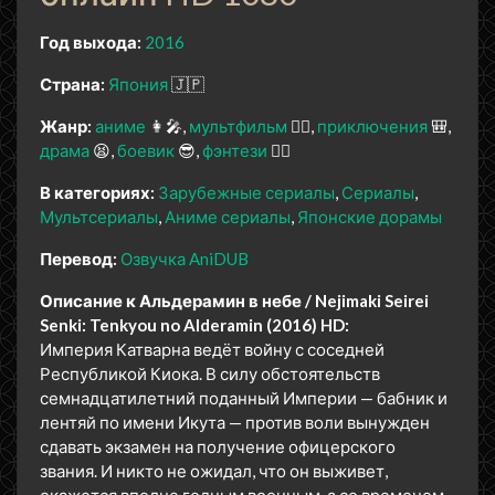
Год выхода:
2016
Страна:
Япония
🇯🇵
Жанр:
аниме
👩‍🎤
мультфильм
🧚‍♀️
приключения
🎒
драма
😫
боевик
😎
фэнтези
🧝‍♂️
В категориях:
Зарубежные сериалы
Сериалы
Мультсериалы
Аниме сериалы
Японские дорамы
Перевод:
Озвучка AniDUB
Описание к Альдерамин в небе / Nejimaki Seirei
Senki: Tenkyou no Alderamin (2016) HD:
Империя Катварна ведёт войну с соседней
Республикой Киока. В силу обстоятельств
семнадцатилетний поданный Империи — бабник и
лентяй по имени Икута — против воли вынужден
сдавать экзамен на получение офицерского
звания. И никто не ожидал, что он выживет,