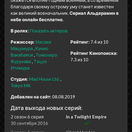
окажется вполне годным военным, а со временем
благодаря своему острому уму станет известен
как великий военачальник.
Сериал Альдерамин в
небе онлайн бесплатно.
В ролях:
Показать актеров
Режиссер:
Масаки
Рейтинг:
7.4 из 10
Мацумура
Кунио
Рейтинг Кинопоиска:
Вакабаяси
Томохиро
7.3 из 10
Фурукава
Тэцуо
Итимура
Студия:
Mad House Ltd.
Tokyo MX
Добавлен на сайт:
08.08.2019
Дата выхода новых серий:
2 сезон 6 серия
In a Twilight Empire
30 сентября 2016