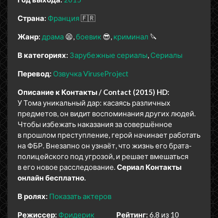
Страна:
Франция
🇫🇷
Жанр:
драма
😫
боевик
😎
криминал
🔪
В категориях:
Зарубежные сериалы
Сериалы
Перевод:
Озвучка ViruseProject
Описание к Контакты / Contact (2015) HD:
У Тома уникальный дар: касаясь различных
предметов, он видит воспоминания других людей.
Чтобы избежать наказания за совершённое
в прошлом преступление, герой начинает работать
на ФБР. Внезапно он узнаёт, что жизнь его брата-
полицейского под угрозой, и решает вмешаться
в его новое расследование.
Сериал Контакты
онлайн бесплатно.
В ролях:
Показать актеров
Режиссер:
Фридерик
Рейтинг:
6.8 из 10