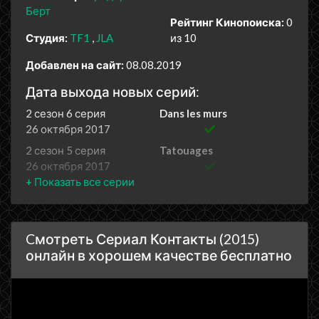
Берт
Рейтинг Кинопоиска:
0
Студия:
TF1
JLA
из 10
Добавлен на сайт:
08.08.2019
Дата выхода новых серий:
2 сезон 6 серия
Dans les murs
26 октября 2017
2 сезон 5 серия
Tatouages
26 октября 2017
2 сезон 4 серия
Romain
19 октября 2017
2 сезон 3 серия
Instinct maternel
Cмотреть Сериал Контакты (2015)
19 октября 2017
онлайн в хорошем качестве бесплатно
2 сезон 2 серия
Une vie pour une autre
12 октября 2017
2 сезон 1 серия
L'homme sans visage
12 октября 2017