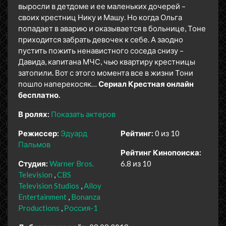
выросли в детдоме и ее маленьких дочерей –
своих крестниц Нику и Машу. Но когда Ольга
попадает в аварию и оказывается в больнице, Тоне
приходится забрать девочек к себе. А заодно
пустить пожить ненавистного соседа снизу –
Давида, капитана МЧС, чью квартиру крестницы
затопили. Вот с этого момента все в жизни Тони
пошло наперекосяк…
Сериал Крестная онлайн
бесплатно.
В ролях:
Показать актеров
Режиссер:
Эдуард
Рейтинг:
0 из 10
Пальмов
Рейтинг Кинопоиска:
Студия:
Warner Bros.
6.8 из 10
Television
CBS
Television Studios
Alloy
Entertainment
Bonanza
Productions
Россия-1