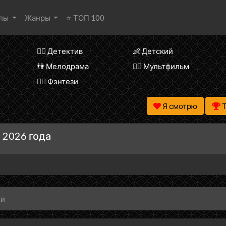
алы
Жанры
⭐ ТОП 100
🕵️‍♂️ Детектив
👶 Детский
👫 Мелодрама
🧚‍♀️ Мультфильм
🧝‍♂️ Фэнтези
Я смотрю
 2026 года
ки