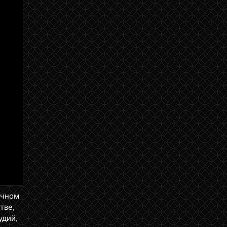
ичном
тве,
удий,