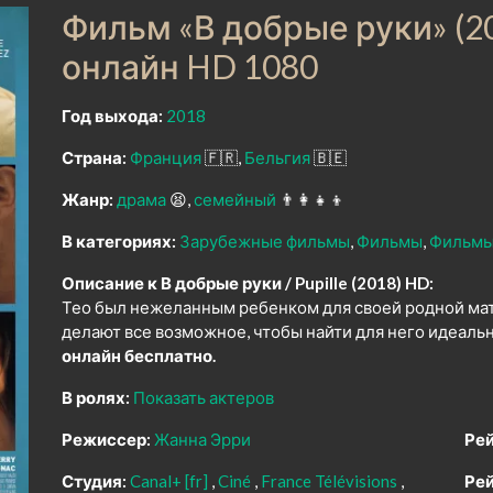
Фильм «В добрые руки» (2
онлайн HD 1080
Год выхода:
2018
Страна:
Франция
🇫🇷
Бельгия
🇧🇪
Жанр:
драма
😫
семейный
👨‍👩‍👧‍👦
В категориях:
Зарубежные фильмы
Фильмы
Фильмы
Описание к В добрые руки / Pupille (2018) HD:
Тео был нежеланным ребенком для своей родной ма
делают все возможное, чтобы найти для него идеаль
онлайн бесплатно.
В ролях:
Показать актеров
Режиссер:
Жанна Эрри
Рей
Студия:
Canal+ [fr]
Ciné
France Télévisions
Рей