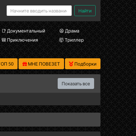
Найти
📑 Документальный
😫 Драма
🎒 Приключения
🤯 Триллер
ТОП 50
МНЕ ПОВЕЗЕТ
Подборки
Показать все