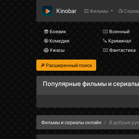
Kinobar
🎞 Фильмы
📺 Сери
😎 Боевик
👨‍✈️ Военный
🤪 Комедия
🔪 Криминал
😱 Ужасы
🧙‍♀️ Фантастика
🔎 Расширенный поиск
Популярные фильмы и сериалы
Фильмы и сериалы онлайн
В добрые ру