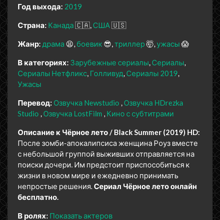
Год выхода:
2019
Страна:
Канада
🇨🇦
США
🇺🇸
Жанр:
драма
😫
боевик
😎
триллер
🤯
ужасы
😱
В категориях:
Зарубежные сериалы
Сериалы
Сериалы Нетфликс
Голливуд
Сериалы 2019
Ужасы
Перевод:
Озвучка Newstudio
Озвучка HDrezka
Studio
Озвучка LostFilm
Кино с субтитрами
Описание к Чёрное лето / Black Summer (2019) HD:
После зомби-апокалипсиса женщина Роуз вместе
с небольшой группой выживших отправляется на
поиски дочери. Им предстоит приспособиться к
жизни в новом мире и ежедневно принимать
непростые решения.
Сериал Чёрное лето онлайн
бесплатно.
В ролях:
Показать актеров