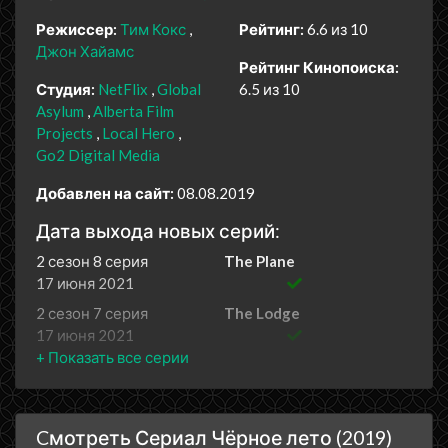
Режиссер:
Тим Кокс
Рейтинг:
6.6 из 10
Джон Хайамс
Рейтинг Кинопоиска:
Студия:
NetFlix
Global
6.5 из 10
Asylum
Alberta Film
Projects
Local Hero
Go2 Digital Media
Добавлен на сайт:
08.08.2019
Дата выхода новых серий:
2 сезон 8 серия
The Plane
17 июня 2021
2 сезон 7 серия
The Lodge
17 июня 2021
2 сезон 6 серия
Currency
17 июня 2021
2 сезон 5 серия
White Horse
Cмотреть Сериал Чёрное лето (2019)
17 июня 2021