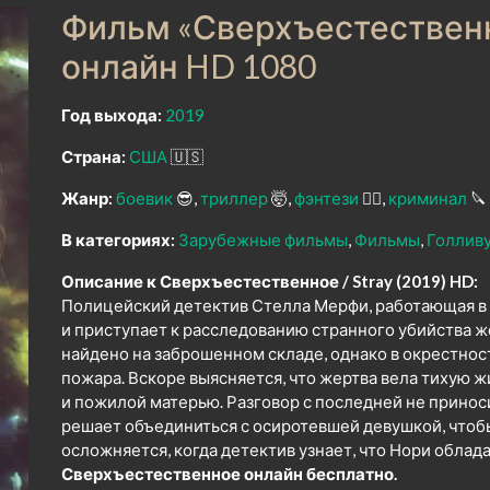
Фильм «Сверхъестественн
онлайн HD 1080
Год выхода:
2019
Страна:
США
🇺🇸
Жанр:
боевик
😎
триллер
🤯
фэнтези
🧝‍♂️
криминал
🔪
В категориях:
Зарубежные фильмы
Фильмы
Голлив
Описание к Сверхъестественное / Stray (2019) HD:
Полицейский детектив Стелла Мерфи, работающая в 
и приступает к расследованию странного убийства 
найдено на заброшенном складе, однако в окрестнос
пожара. Вскоре выясняется, что жертва вела тихую 
и пожилой матерью. Разговор с последней не принос
решает объединиться с осиротевшей девушкой, чтоб
осложняется, когда детектив узнает, что Нори обла
Сверхъестественное онлайн бесплатно.