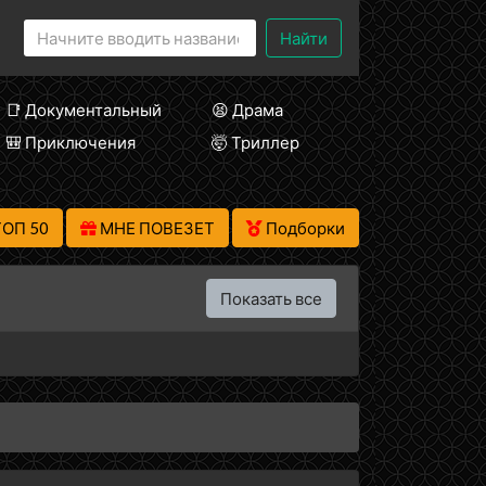
Найти
📑 Документальный
😫 Драма
🎒 Приключения
🤯 Триллер
ТОП 50
МНЕ ПОВЕЗЕТ
Подборки
Показать все