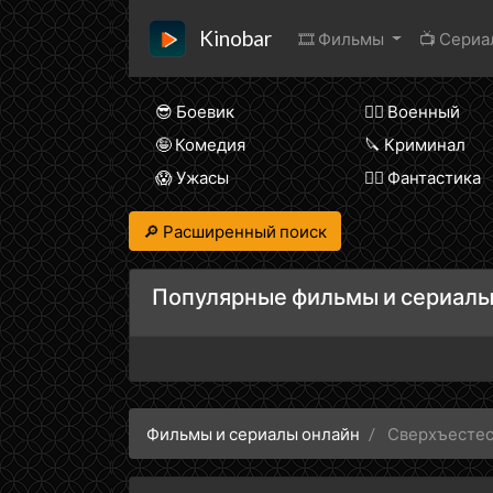
Kinobar
🎞 Фильмы
📺 Сери
😎 Боевик
👨‍✈️ Военный
🤪 Комедия
🔪 Криминал
😱 Ужасы
🧙‍♀️ Фантастика
🔎 Расширенный поиск
Популярные фильмы и сериалы
Фильмы и сериалы онлайн
Сверхъесте