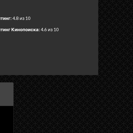
тинг:
4.8 из 10
тинг Кинопоиска:
4.6 из 10