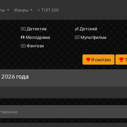
алы
Жанры
⭐ ТОП 100
🕵️‍♂️ Детектив
👶 Детский
👫 Мелодрама
🧚‍♀️ Мультфильм
🧝‍♂️ Фэнтези
Я смотрю
 2026 года
ственное