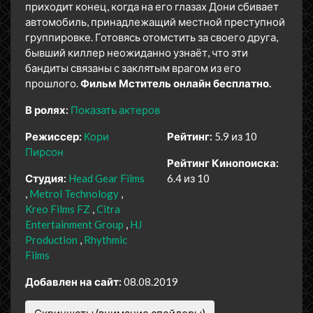
приходит конец, когда на его глазах Дони сбивает
автомобиль, принадлежащий местной преступной
группировке. Готовясь отомстить за своего друга,
бывший киллер неожиданно узнаёт, что эти
бандиты связаны с заклятым врагом из его
прошлого.
Фильм Мститель онлайн бесплатно.
В ролях:
Показать актеров
Режиссер:
Кори
Рейтинг:
5.9 из 10
Пирсон
Рейтинг Кинопоиска:
Студия:
Head Gear Films
6.4 из 10
Metrol Technology
Kreo Films FZ
Citra
Entertainment Group
HJ
Production
Rhythmic
Films
Добавлен на сайт:
08.08.2019
Скриншоты (внимание спойлеры)