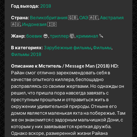
Год выхода:
2018
Страна:
Великобритания
🇬🇧
ОАЭ
🇦🇪
Австралия
🇦🇺
Индонезия
🇮🇩
Жанр:
боевик
😎
триллер
🤯
криминал
🔪
В категориях:
Зарубежные фильмы
Фильмы
Фильмы 2018
Описание к Мститель / Message Man (2018) HD:
Райан смог отлично зарекомендовать себя в
качестве опытного киллера, беспощадно
расправляясь со своими жертвами. Но однажды он
решил, что пришла пора навсегда завязать с
преступным прошлым и отправиться жить в
окружении удивительной природы. Отныне его
домом является маленькая яхта на побережье. Там
же он знакомится с задорным мальчишкой Дони, с
которым у них завязывается крепкая дружба.
Однако вскоре, размеренной жизни Райана