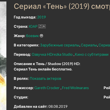
Сериал «Тень» (2019) смо
Год выхода:
2019
Страна:
ЮАР
🇿🇦
Жанр:
боевик
😎
В категориях:
Зарубежные сериалы
Сериалы
Сериа
Перевод:
Озвучка HDrezka Studio
Кино с субтитрами
Описание к Тень / Shadow (2019) HD:
Сериал Тень онлайн бесплатно.
В ролях:
Показать актеров
Режиссер:
Gareth Crocker
Fred Wolmarans
Рей
Студия:
Рей
Добавлен на сайт:
08.08.2019