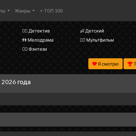
алы
Жанры
⭐ ТОП 100
🕵️‍♂️ Детектив
👶 Детский
👫 Мелодрама
🧚‍♀️ Мультфильм
🧝‍♂️ Фэнтези
Я смотрю
 2026 года