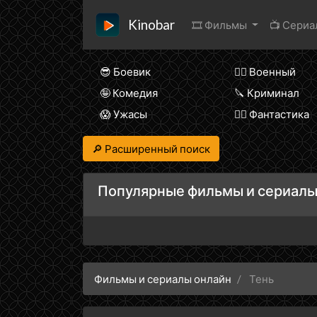
Kinobar
🎞 Фильмы
📺 Сери
😎 Боевик
👨‍✈️ Военный
🤪 Комедия
🔪 Криминал
😱 Ужасы
🧙‍♀️ Фантастика
🔎 Расширенный поиск
Популярные фильмы и сериалы
Фильмы и сериалы онлайн
Тень