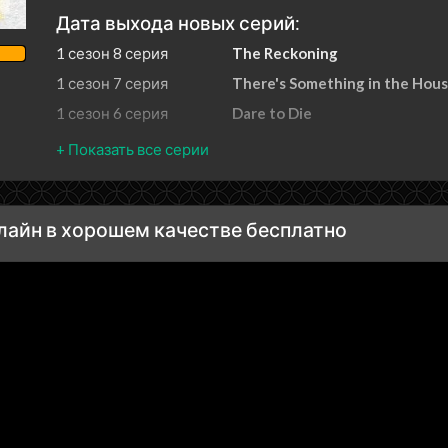
Дата выхода новых серий:
1 сезон 8 серия
The Reckoning
1 сезон 7 серия
There's Something in the Hou
1 сезон 6 серия
Dare to Die
1 сезон 5 серия
Ghost Killer
1 сезон 4 серия
Man Down
1 сезон 3 серия
Ashley's Secret
нлайн в хорошем качестве бесплатно
1 сезон 2 серия
Snow Globe Killer
1 сезон 1 серия
Mary's Blackmail