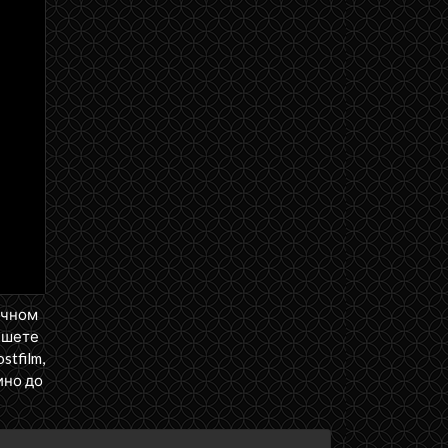
ичном
ншете
tfilm,
ино до