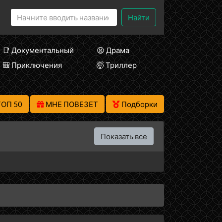
Найти
📑 Документальный
😫 Драма
🎒 Приключения
🤯 Триллер
ТОП 50
МНЕ ПОВЕЗЕТ
Подборки
Показать все