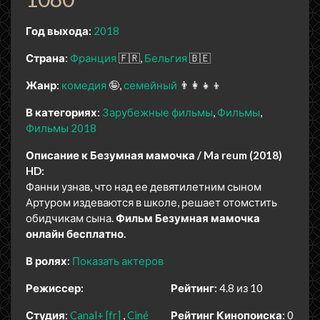
Год выхода:
2018
Страна:
Франция
🇫🇷
Бельгия
🇧🇪
Жанр:
комедия
🤪
семейный
👨‍👩‍👧‍👦
В категориях:
Зарубежные фильмы
Фильмы
Фильмы 2018
Описание к Безумная мамочка / Ma reum (2018)
HD:
Фанни узнав, что над ее девятилетним сыном
Артуром издеваются в школе, решает отомстить
обидчикам сына.
Фильм Безумная мамочка
онлайн бесплатно.
В ролях:
Показать актеров
Режиссер:
Рейтинг:
4.8 из 10
Студия:
Canal+ [fr]
Ciné
Рейтинг Кинопоиска:
0