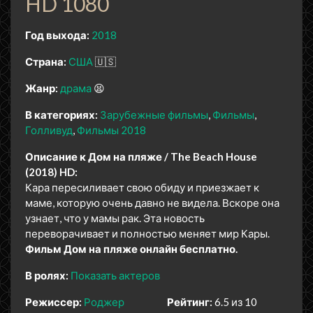
HD 1080
Год выхода:
2018
Страна:
США
🇺🇸
Жанр:
драма
😫
В категориях:
Зарубежные фильмы
Фильмы
Голливуд
Фильмы 2018
Описание к Дом на пляже / The Beach House
(2018) HD:
Кара пересиливает свою обиду и приезжает к
маме, которую очень давно не видела. Вскоре она
узнает, что у мамы рак. Эта новость
переворачивает и полностью меняет мир Кары.
Фильм Дом на пляже онлайн бесплатно.
В ролях:
Показать актеров
Режиссер:
Роджер
Рейтинг:
6.5 из 10