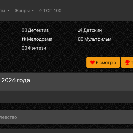
алы
Жанры
⭐ ТОП 100
🕵️‍♂️ Детектив
👶 Детский
👫 Мелодрама
🧚‍♀️ Мультфильм
🧝‍♂️ Фэнтези
Я смотрю
 2026 года
левство