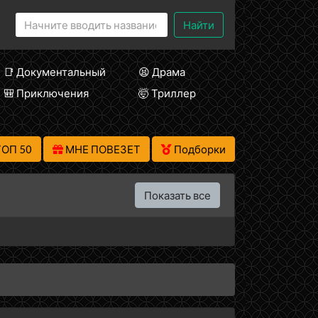
Найти
📑 Документальный
😫 Драма
🎒 Приключения
🤯 Триллер
ТОП 50
МНЕ ПОВЕЗЕТ
Подборки
Показать все