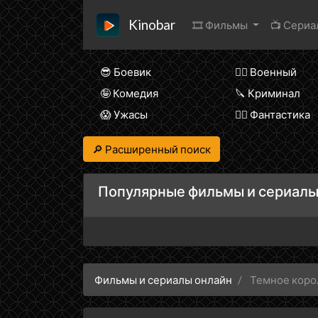
Kinobar
🎞 Фильмы
📺 Сери
😎 Боевик
👨‍✈️ Военный
🤪 Комедия
🔪 Криминал
😱 Ужасы
🧙‍♀️ Фантастика
🔎 Расширенный поиск
Популярные фильмы и сериалы
Фильмы и сериалы онлайн
Темное коро