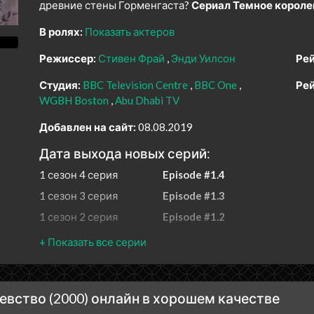
древние стены Горменгаста?
Сериал Темное короле
В ролях:
Показать актеров
Режиссер:
Стивен Фрай
Энди Уилсон
Рей
Студия:
BBC Television Centre
BBC One
Рей
WGBH Boston
Abu Dhabi TV
Добавлен на сайт:
08.08.2019
Дата выхода новых серий:
1 сезон 4 серия
Episode #1.4
1 сезон 3 серия
Episode #1.3
1 сезон 2 серия
Episode #1.2
1 сезон 1 серия
Episode #1.1
вство (2000) онлайн в хорошем качестве