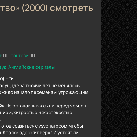
во» (2000) смотреть
в
🕵️‍♂️
фэнтези
🧝‍♂️
вуд
Английские сериалы
0) HD:
оун, где за тысячи лет не менялось
оложило начало переменам, угрожающим
йк.Не останавливаясь ни перед чем, он
янием, хитростью и жестокостью
.
готов сразиться с узурпатором, чтобы
. Кто же одержит верх? И устоят ли