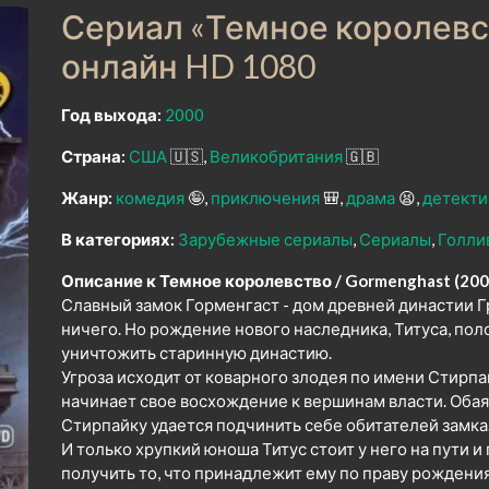
Сериал «Темное королевст
онлайн HD 1080
Год выхода:
2000
Страна:
США
🇺🇸
Великобритания
🇬🇧
Жанр:
комедия
🤪
приключения
🎒
драма
😫
детекти
В категориях:
Зарубежные сериалы
Сериалы
Голли
Описание к Темное королевство / Gormenghast (200
Славный замок Горменгаст - дом древней династии Гр
ничего. Но рождение нового наследника, Титуса, п
уничтожить старинную династию.
Угроза исходит от коварного злодея по имени Стирпа
начинает свое восхождение к вершинам власти. Оба
Стирпайку удается подчинить себе обитателей замка
И только хрупкий юноша Титус стоит у него на пути и 
получить то, что принадлежит ему по праву рождения