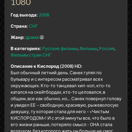
1080
Год выхода:
2008
Страна:
СНГ
Жанр:
драма
😫
В категориях:
Русские фильмы
Фильмы
Россия
Фильмы стран СНГ
Описание к Кислород (2008) HD:
Был обычный летний день. Санек гулял по
бульвару и с интересом рассматривал всех
окружающих. Кто-то танцевал хип-хоп, кто-то
катался на скейтбордах, кто-то целовался, в
общем, все как обычно, но… Санек повернул голову
и увидел ЕЕ – свободную, красивую, рыжеволосую
девушку, ту которая стала для него – «Чистым
КИСЛОРОДОМ»! И с этой минуты все, что было в
его жизни раньше, потеряло смысл - ОНА стала
воздухом, без которого жить он больше не смог.