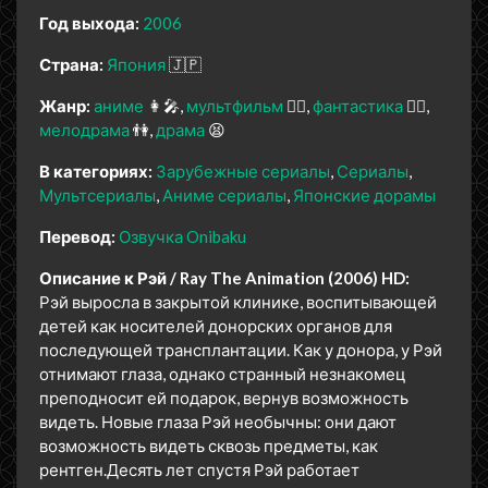
Год выхода:
2006
Страна:
Япония
🇯🇵
Жанр:
аниме
👩‍🎤
мультфильм
🧚‍♀️
фантастика
🧙‍♀️
мелодрама
👫
драма
😫
В категориях:
Зарубежные сериалы
Сериалы
Мультсериалы
Аниме сериалы
Японские дорамы
Перевод:
Озвучка Onibaku
Описание к Рэй / Ray The Animation (2006) HD:
Рэй выросла в закрытой клинике, воспитывающей
детей как носителей донорских органов для
последующей трансплантации. Как у донора, у Рэй
отнимают глаза, однако странный незнакомец
преподносит ей подарок, вернув возможность
видеть. Новые глаза Рэй необычны: они дают
возможность видеть сквозь предметы, как
рентген.Десять лет спустя Рэй работает