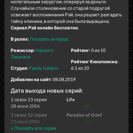
нелегальным хирургом, оперируя за деньги.
Случайное столкновение со старой подругой
освежает воспоминания Рэй, она решает разгадать
тайну клиники, в которой она была выращена.
Сериал Рэй онлайн бесплатно.
В ролях:
Показать актеров
Режиссер:
Наохито
Рейтинг:
0 из 10
Такахаси
Рейтинг Кинопоиска:
Студия:
Family Gekijou
6.1 из 10
Добавлен на сайт:
08.08.2019
Дата выхода новых серий:
1 сезон 13 серия
Life
28 июня 2006
1 сезон 12 серия
Paradise of Grief
21 июня 2006
1 сезон 11 серия
Love...