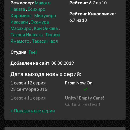
Режиссер:
Макото
Рейтинг:
6.7 из 10
Наката
Ёсихиро
Рейтинг Кинопоиска:
Хираминэ
Мицухиро
6.7 из 10
Ивасаки
Окамура
Масахиро
Кэи Оикава
Такаси Икэхата
Такаси
Ямамото
Такаси Наоя
Студия:
Feel
Добавлен на сайт:
08.08.2019
Дата выхода новых серий:
1 сезон 12 серия
From Now On
23 сентября 2016
1 сезон 11 серия
Unity! Empty Cans!
Cultural Festival!
16 сентября 2016
1 сезон 10 серия
Nostalgic Tako Is
Blue/Usami Cram