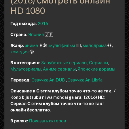
HD 1080
Год выхода:
2016
Страна:
Япония
🇯🇵
Жанр:
аниме
👩‍🎤
мультфильм
🧚‍♀️
мелодрама
👫
комедия
🤪
В категориях:
Зарубежные сериалы
Сериалы
Мультсериалы
Аниме сериалы
Японские дорамы
Перевод:
Озвучка AniDUB
Озвучка AniLibria
Описание к С этим клубом точно что-то не так! /
Kono bijutsubu ni wa mondai ga aru! (2016) HD:
Сериал С этим клубом точно что-то не так!
онлайн бесплатно.
В ролях:
Показать актеров