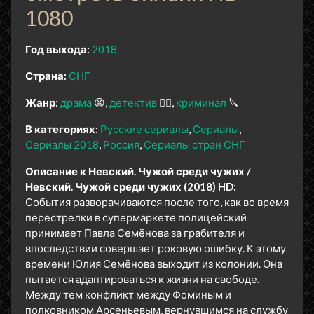
1080
Год выхода:
2018
Страна:
СНГ
Жанр:
драма
😫
детектив
🕵️‍♂️
криминал
🔪
В категориях:
Русские сериалы
Сериалы
Сериалы 2018
Россия
Сериалы стран СНГ
Описание к Невский. Чужой среди чужих /
Невский. Чужой среди чужих (2018) HD:
События разворачиваются после того, как во время
перестрелки в супермаркете полицейский
принимает Павла Семёнова за грабителя и
впоследствии совершает роковую ошибку. К этому
времени Юлия Семёнова выходит из колонии. Она
пытается адаптироваться к жизни на свободе.
Между тем конфликт между Фоминым и
полковником Арсеньевым, вернувшимся на службу