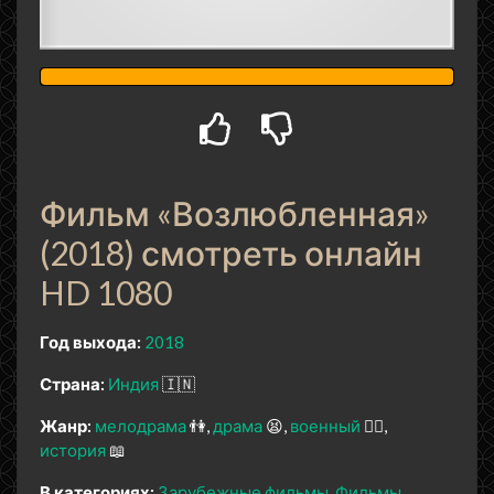
Фильм «Возлюбленная»
(2018) смотреть онлайн
HD 1080
Год выхода:
2018
Страна:
Индия
🇮🇳
Жанр:
мелодрама
👫
драма
😫
военный
👨‍✈️
история
📖
В категориях:
Зарубежные фильмы
Фильмы