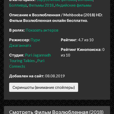
Болливуд
Фильмы 2018
Индийские фильмы
Описание к Возлюбленная / Mehbooba (2018) HD:
Фильм Возлюбленная онлайн бесплатно.
В ролях:
Показать актеров
Режиссер:
Пури
Рейтинг:
4.7 из 10
Джаганнатх
Рейтинг Кинопоиска:
0
Студия:
Puri Jagannadh
из 10
Touring Talkies
Puri
Connects
Добавлен на сайт:
08.08.2019
Скриншоты (внимание спойлеры)
Cмотреть Фильм Возлюбленная (2018)