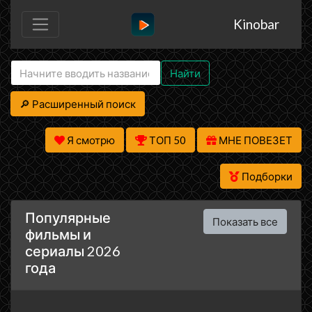
Kinobar
Найти
🔎 Расширенный поиск
Я смотрю
ТОП 50
МНЕ ПОВЕЗЕТ
Подборки
Популярные
Показать все
фильмы и
сериалы 2026
года