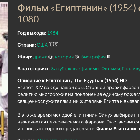
Фильм «Египтянин» (1954)
1080
Год выхода:
1954
Страна:
США
🇺🇸
Жанр:
драма
😫
история
📖
биография
📔
В категориях:
Зарубежные фильмы
Фильмы
Голлив
Описание к Египтянин / The Egyptian (1954) HD:
Египет, XIV век до нашей эры. Страной правит фарао
религию многобожия на поклонение единому божеств
священнослужителями, ни жителями Египта и вызвал
В это же время молодой египтянин Синух выбирает п
назначается лекарем самого Фараона. Он становитс
интриг, заговоров и предательств.
Фильм Египтянин 