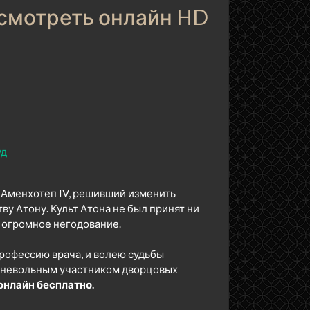
 смотреть онлайн HD
уд
н Аменхотеп IV, решивший изменить
у Атону. Культ Атона не был принят ни
 огромное негодование.
рофессию врача, и волею судьбы
я невольным участником дворцовых
онлайн бесплатно.