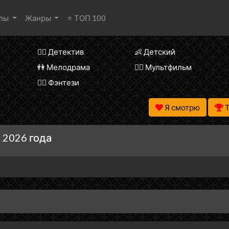
алы
Жанры
⭐ ТОП 100
🕵️‍♂️ Детектив
👶 Детский
👫 Мелодрама
🧚‍♀️ Мультфильм
🧝‍♂️ Фэнтези
Я смотрю
 2026 года