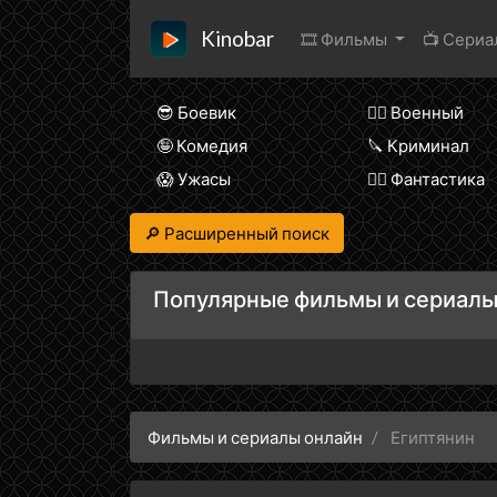
Kinobar
🎞 Фильмы
📺 Сери
😎 Боевик
👨‍✈️ Военный
🤪 Комедия
🔪 Криминал
😱 Ужасы
🧙‍♀️ Фантастика
🔎 Расширенный поиск
Популярные фильмы и сериалы
Фильмы и сериалы онлайн
Египтянин