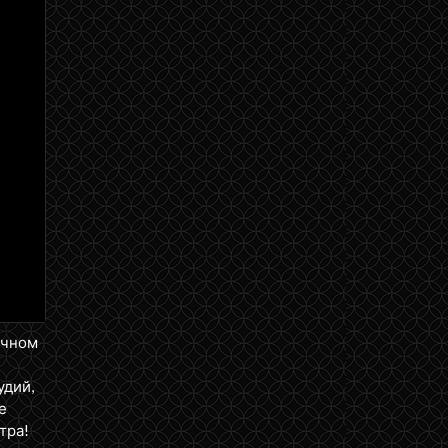
ичном
удий,
е
тра!