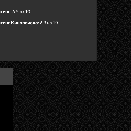
тинг:
6.5 из 10
тинг Кинопоиска:
6.8 из 10