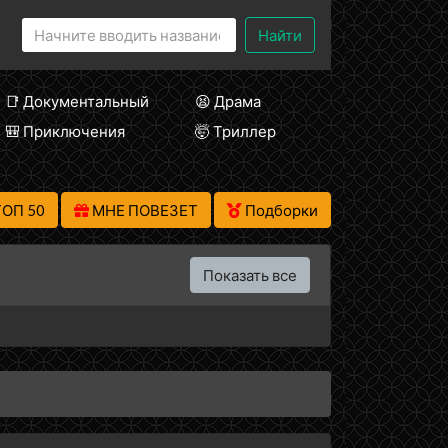
Найти
📑 Документальный
😫 Драма
🎒 Приключения
🤯 Триллер
ТОП 50
МНЕ ПОВЕЗЕТ
Подборки
Показать все