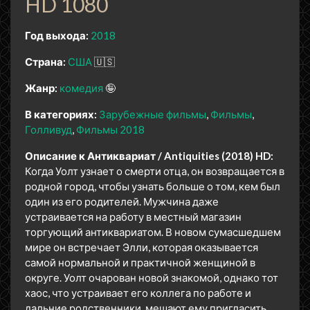
HD 1080
Год выхода:
2018
Страна:
США
🇺🇸
Жанр:
комедия
🤪
В категориях:
Зарубежные фильмы
Фильмы
Голливуд
Фильмы 2018
Описание к Антиквариат / Antiquities (2018) HD:
Когда Уолт узнает о смерти отца, он возвращается в
родной город, чтобы узнать больше о том, кем был
один из его родителей. Мужчина даже
устраивается на работу в местный магазин
торгующий антиквариатом. В новом сумасшедшем
мире он встречает Элли, которая оказывается
самой нормальной и практичной женщиной в
округе. Уолт очарован новой знакомой, однако тот
хаос, что устраивает его коллега по работе и
дальние родственники, мешают ему пригласить