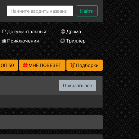
Найти
📑 Документальный
😫 Драма
🎒 Приключения
🤯 Триллер
ТОП 50
МНЕ ПОВЕЗЕТ
Подборки
Показать все