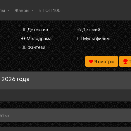
алы
Жанры
⭐ ТОП 100
🕵️‍♂️ Детектив
👶 Детский
👫 Мелодрама
🧚‍♀️ Мультфильм
🧝‍♂️ Фэнтези
Я смотрю
 2026 года
веты?