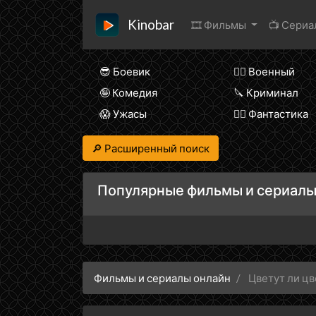
Kinobar
🎞 Фильмы
📺 Сери
😎 Боевик
👨‍✈️ Военный
🤪 Комедия
🔪 Криминал
😱 Ужасы
🧙‍♀️ Фантастика
🔎 Расширенный поиск
Популярные фильмы и сериалы
Фильмы и сериалы онлайн
Цветут ли ц