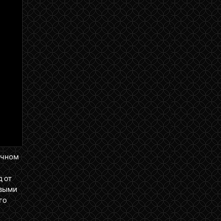
ичном
д от
ервыми
го