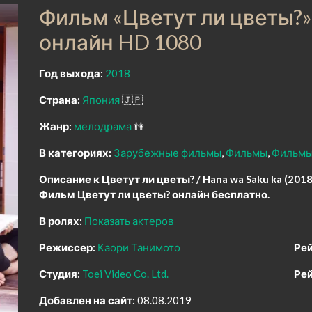
Фильм «Цветут ли цветы?»
онлайн HD 1080
Год выхода:
2018
Страна:
Япония
🇯🇵
Жанр:
мелодрама
👫
В категориях:
Зарубежные фильмы
Фильмы
Фильмы
Описание к Цветут ли цветы? / Hana wa Saku ka (2018
Фильм Цветут ли цветы? онлайн бесплатно.
В ролях:
Показать актеров
Режиссер:
Каори Танимото
Рей
Студия:
Toei Video Co. Ltd.
Рей
Добавлен на сайт:
08.08.2019