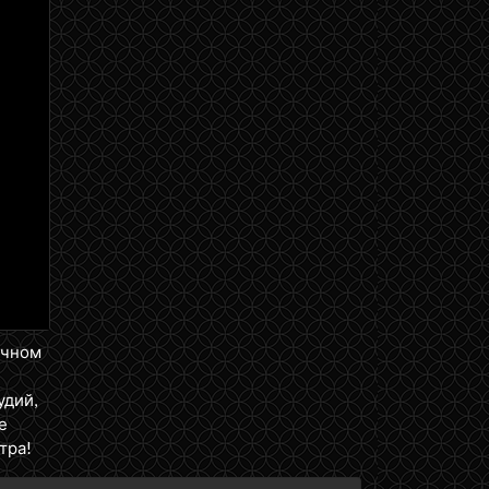
ичном
удий,
е
тра!