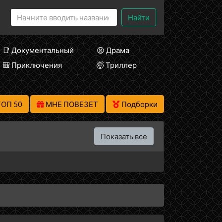
Найти
📑 Документальный
😫 Драма
🎒 Приключения
🤯 Триллер
ТОП 50
МНЕ ПОВЕЗЕТ
Подборки
Показать все