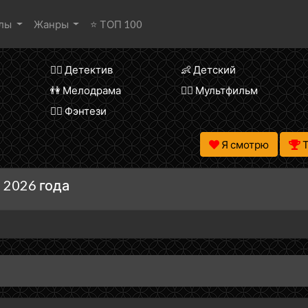
алы
Жанры
⭐ ТОП 100
🕵️‍♂️ Детектив
👶 Детский
👫 Мелодрама
🧚‍♀️ Мультфильм
🧝‍♂️ Фэнтези
Я смотрю
 2026 года