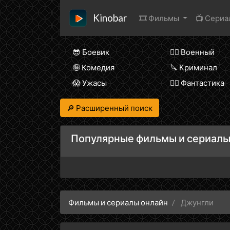
Kinobar
🎞 Фильмы
📺 Сери
😎 Боевик
👨‍✈️ Военный
🤪 Комедия
🔪 Криминал
😱 Ужасы
🧙‍♀️ Фантастика
🔎 Расширенный поиск
Популярные фильмы и сериалы
Фильмы и сериалы онлайн
Джунгли