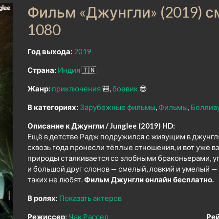
Фильм «Джунгли» (2019) 
1080
Год выхода:
2019
Страна:
Индия
🇮🇳
Жанр:
приключения
🎒
боевик
😎
В категориях:
Зарубежные фильмы
Фильмы
Боллив
Описание к Джунгли / Junglee (2019) HD:
Ещё в детстве Радж подружился с живущим в джунгля
сквозь года пронесли тёплые отношения, и вот уже
природы сталкивается со злобными браконьерами, у
и большой друг слонов — смелый, ловкий и умелый —
таких не любят.
Фильм Джунгли онлайн бесплатно.
В ролях:
Показать актеров
Режиссер:
Чак Рассел
Рей