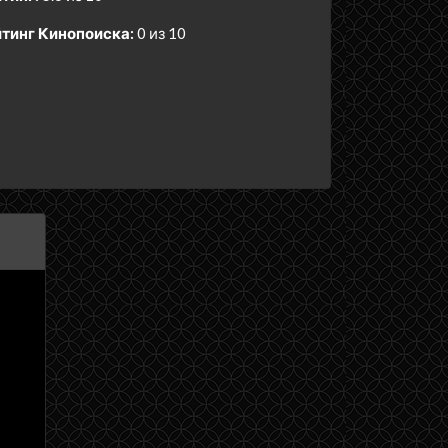
тинг Кинопоиска:
0 из 10