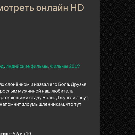
смотреть онлайн HD
уд
Индийские фильмы
Фильмы 2019
х слонёнком и назвал его Бола. Друзья
 взрослым мужчиной наш любитель
грожающими стаду Болы. Джунгли зовут,
 напомнит злоумышленникам, что тут
тинг:
5.6 из 10