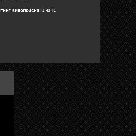
тинг Кинопоиска:
0 из 10