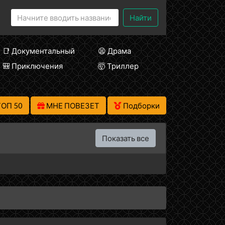
Найти
📑 Документальный
😫 Драма
🎒 Приключения
🤯 Триллер
ТОП 50
МНЕ ПОВЕЗЕТ
Подборки
Показать все