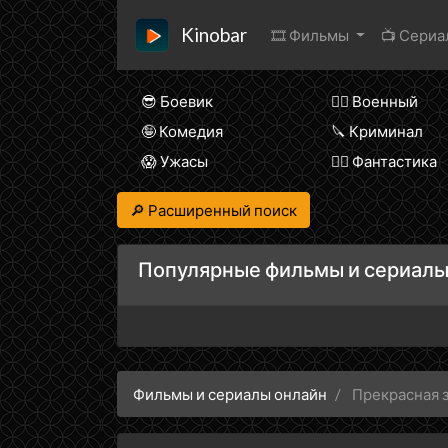
Kinobar
🎞 Фильмы
📺 Сери
😎 Боевик
👨‍✈️ Военный
🤪 Комедия
🔪 Криминал
😱 Ужасы
🧙‍♀️ Фантастика
🔎 Расширенный поиск
Популярные фильмы и сериалы
Фильмы и сериалы онлайн
Прекрасная 