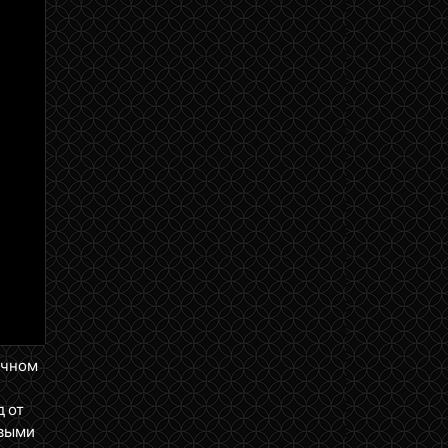
ичном
д от
ервыми