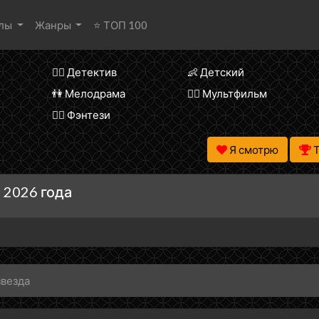
алы
Жанры
⭐ ТОП 100
🕵️‍♂️ Детектив
👶 Детский
👫 Мелодрама
🧚‍♀️ Мультфильм
🧝‍♂️ Фэнтези
Я смотрю
 2026 года
звезда