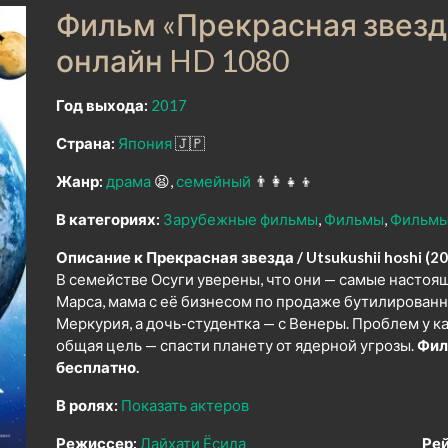
Фильм «Прекрасная звезда
онлайн HD 1080
Год выхода:
2017
Страна:
Япония
🇯🇵
Жанр:
драма
😫
семейный
👨‍👩‍👧‍👦
В категориях:
Зарубежные фильмы
Фильмы
Фильмы
Описание к Прекрасная звезда / Utsukushii hoshi (20
В семействе Осуги уверены, что они — самые настоя
Марса, мама с её бизнесом по продаже бутилированн
Меркурия, а дочь-студентка — с Венеры. Проблем у ка
общая цель — спасти планету от ядерной угрозы.
Фил
бесплатно.
В ролях:
Показать актеров
Режиссер:
Дайхати Ёсида
Рей