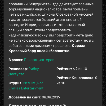
провинции Белуджистан, где действуют военные
формирования националистов, были пойманы
четыре индийских шпиона. С секретной миссией
туда отправляются бывший агент внешней
разведки Индии, аналитик и так называемый
спящий агент. Чтобы предотвратить
надвигающуюся войну, им предстоит иметь дело
не только с вооруженными сепаратистами, но и с
собственными демонами прошлого.
Сериал
Кровавый бард онлайн бесплатно.
В ролях:
Показать актеров
Режиссер:
Рибху
Рейтинг:
6.7 из 10
Дасгупта
Рейтинг Кинопоиска:
0
Студия:
NetFlix
Red
из 10
Chillies Entertainment
Добавлен на сайт:
08.08.2019
Дата выхода новых серий: