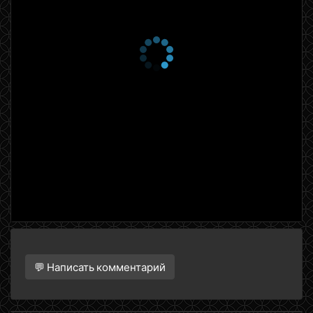
1 сезон 2 серия
When Sorrows Come,
They Come Not Single
Spies, but in Battalions
27 сентября 2019
1 сезон 1 серия
What's Past is Prologue
27 сентября 2019
💬 Написать комментарий