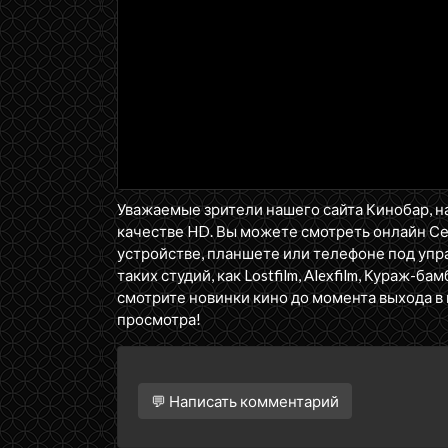
Уважаемые зрители нашего сайта Кинобар, н
качестве HD. Вы можете смотреть онлайн С
устройстве, планшете или телефоне под упра
таких студий, как Lostfilm, Alexfilm, Кураж-бам
смотрите новинки кино до момента выхода в 
просмотра!
💬 Написать комментарий