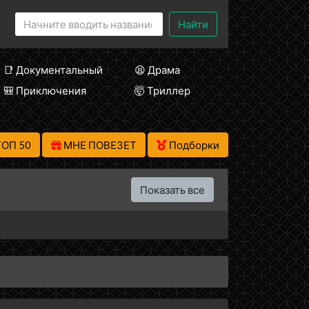
Найти
📑 Документальный
😫 Драма
🎒 Приключения
🤯 Триллер
ТОП 50
МНЕ ПОВЕЗЕТ
Подборки
Показать все