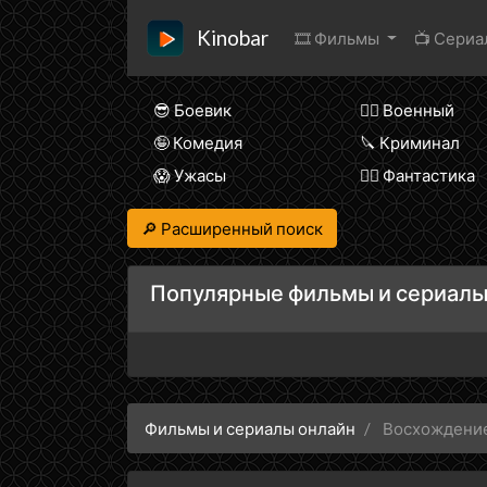
Kinobar
🎞 Фильмы
📺 Сери
😎 Боевик
👨‍✈️ Военный
🤪 Комедия
🔪 Криминал
😱 Ужасы
🧙‍♀️ Фантастика
🔎 Расширенный поиск
Популярные фильмы и сериалы
Фильмы и сериалы онлайн
Восхождение