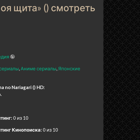
я щита» () смотреть
едия
🤪
сериалы
Аниме сериалы
Японские
no Nariagari () HD:
.
тинг:
0 из 10
тинг Кинопоиска:
0 из 10