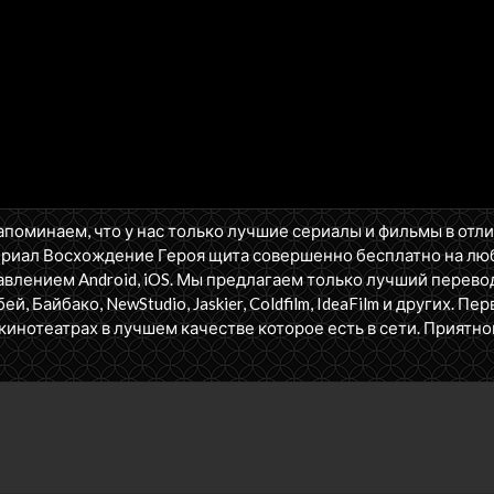
апоминаем, что у нас только лучшие сериалы и фильмы в отл
ериал Восхождение Героя щита совершенно бесплатно на л
влением Android, iOS. Мы предлагаем только лучший перево
бей, Байбако, NewStudio, Jaskier, Coldfilm, IdeaFilm и других. П
кинотеатрах в лучшем качестве которое есть в сети. Приятно