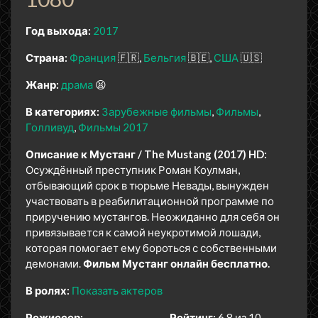
Год выхода:
2017
Страна:
Франция
🇫🇷
Бельгия
🇧🇪
США
🇺🇸
Жанр:
драма
😫
В категориях:
Зарубежные фильмы
Фильмы
Голливуд
Фильмы 2017
Описание к Мустанг / The Mustang (2017) HD:
Осуждённый преступник Роман Коулман,
отбывающий срок в тюрьме Невады, вынужден
участвовать в реабилитационной программе по
приручению мустангов. Неожиданно для себя он
привязывается к самой неукротимой лошади,
которая помогает ему бороться с собственными
демонами.
Фильм Мустанг онлайн бесплатно.
В ролях:
Показать актеров
Режиссер:
Рейтинг:
6.8 из 10