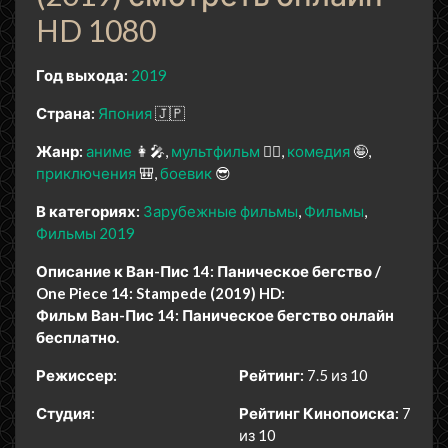
HD 1080
Год выхода:
2019
Страна:
Япония
🇯🇵
Жанр:
аниме
👩‍🎤
мультфильм
🧚‍♀️
комедия
🤪
приключения
🎒
боевик
😎
В категориях:
Зарубежные фильмы
Фильмы
Фильмы 2019
Описание к Ван-Пис 14: Паническое бегство /
One Piece 14: Stampede (2019) HD:
Фильм Ван-Пис 14: Паническое бегство онлайн
бесплатно.
Режиссер:
Рейтинг:
7.5 из 10
Студия:
Рейтинг Кинопоиска:
7
из 10