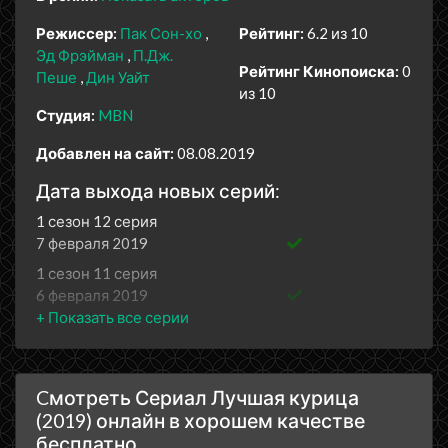
Режиссер:
Пак Сон-хо
Рейтинг:
6.2 из 10
Эд Фрэйман
П.Дж.
Рейтинг Кинопоиска:
0
Пеше
Дин Уайт
из 10
Студия:
MBN
Добавлен на сайт:
08.08.2019
Дата выхода новых серий:
1 сезон 12 серия
7 февраля 2019
1 сезон 11 серия
6 февраля 2019
1 сезон 10 серия
31 января 2019
1 сезон 9 серия
Cмотреть Сериал Лучшая курица
30 января 2019
(2019) онлайн в хорошем качестве
1 сезон 8 серия
бесплатно