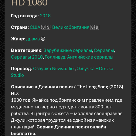
HD 1080
Год выхода:
2018
Страна:
США
🇺🇸
Великобритания
🇬🇧
Жанр:
драма
😫
В категориях:
Зарубежные сериалы
Сериалы
Сериалы 2018
Голливуд
Английские сериалы
Перевод:
Озвучка Newstudio
Озвучка HDrezka
Studio
Описание к Длинная песня / The Long Song (2018)
HD:
1838 год, Ямайка под британским правлением, где
медленно, но верно подходят к концу 300 лет
рабства. В центре сюжета — молодая своенравная
Джули, которая трудится на одной из ямайских
плантаций.
Сериал Длинная песня онлайн
бесплатно.