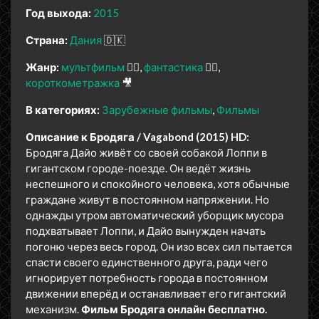
Год выхода:
2015
Страна:
Дания
🇩🇰
Жанр:
мультфильм
🧚‍♀️
фантастика
🧙‍♀️
короткометражка
🎥
В категориях:
Зарубежные фильмы
Фильмы
Описание к Бродяга / Vagabond (2015) HD:
Бродяга Дайо живёт со своей собакой Лоппи в
гигантском городе-поезде. Он ведёт жизнь
неспешного и спокойного человека, хотя обычные
граждане живут в постоянном напряжении. Но
однажды утром автоматический уборщик мусора
подхватывает Лоппи, и Дайо вынужден начать
погоню через весь город. Он изо всех сил пытается
спасти своего единственного друга, ради чего
игнорирует потребность города в постоянном
движении вперёд и останавливает его гигантский
механизм.
Фильм Бродяга онлайн бесплатно.