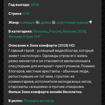
Год выхода:
2018
Страна:
СНГ
Жанр:
комедия
🤪
драма
😫
короткометражка
🎥
В категориях:
Фильмы
Россия
Фильмы 2018
Фильмы стран СНГ
Описание к Зона комфорта (2018) HD:
Главный герой - успешный видеоблогер, который
живет «на полную». Однажды утром его жизнь
резко меняется и он становится заключенным в
спецтюрьме для интернет-преступников. Помимо
блогеров, местные арестанты - обычные люди,
репостнувшие не тот мем, «тролли» из
комментариев, исполнители молодежных хитов,
старожилы «жжшники» и прочие отморозки.
Фильм Зона комфорта онлайн бесплатно.
В ролях:
Показать актеров