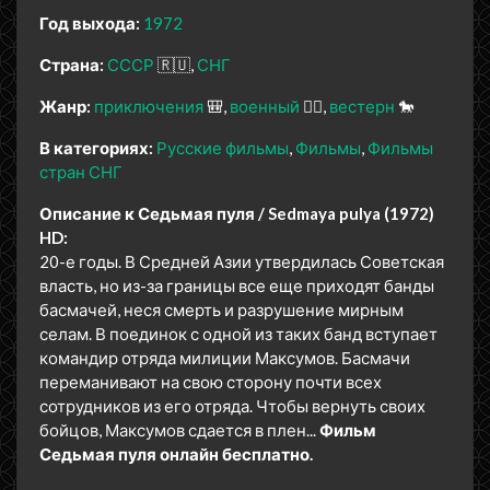
Год выхода:
1972
Страна:
СССР
🇷🇺
СНГ
Жанр:
приключения
🎒
военный
👨‍✈️
вестерн
🐎
В категориях:
Русские фильмы
Фильмы
Фильмы
стран СНГ
Описание к Седьмая пуля / Sedmaya pulya (1972)
HD:
20-е годы. В Средней Азии утвердилась Советская
власть, но из-за границы все еще приходят банды
басмачей, неся смерть и разрушение мирным
селам. В поединок с одной из таких банд вступает
командир отряда милиции Максумов. Басмачи
переманивают на свою сторону почти всех
сотрудников из его отряда. Чтобы вернуть своих
бойцов, Максумов сдается в плен...
Фильм
Седьмая пуля онлайн бесплатно.