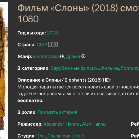
Фильм «Слоны» (2018) см
1080
Год выхода:
2018
Страна:
США
🇺🇸
Жанр:
мелодрама
👫
драма
😫
В категориях:
Зарубежные фильмы
Фильмы
Голлив
Описание к Слоны / Elephants (2018) HD:
Молодая пара пытается восстановить свои отношения
задаётся вопросом: а многое ли их связывает, стоит 
бесплатно.
В ролях:
Показать актеров
Режиссер:
Alexander Hanno
Alex Hanno
Рей
Студия:
The
Chameleon Effect
Рей