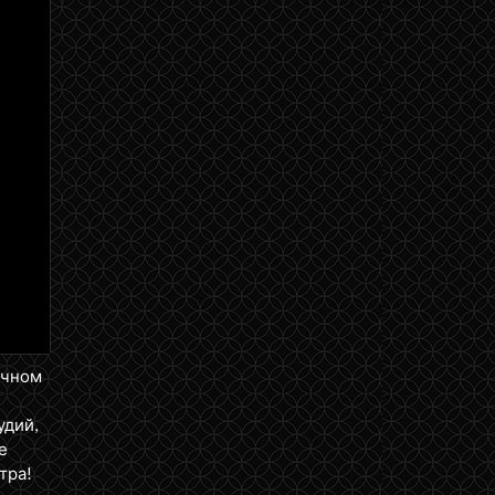
ичном
удий,
е
тра!