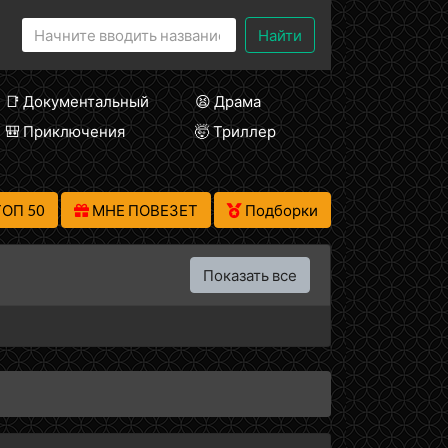
Найти
📑 Документальный
😫 Драма
🎒 Приключения
🤯 Триллер
ТОП 50
МНЕ ПОВЕЗЕТ
Подборки
Показать все