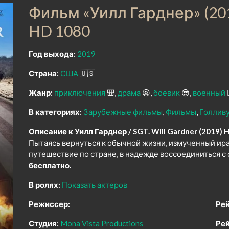
Фильм «Уилл Гарднер» (20
HD 1080
Год выхода:
2019
Страна:
США
🇺🇸
Жанр:
приключения
🎒
драма
😫
боевик
😎
военный

В категориях:
Зарубежные фильмы
Фильмы
Голлив
Описание к Уилл Гарднер / SGT. Will Gardner (2019) 
Пытаясь вернуться к обычной жизни, измученный ира
путешествие по стране, в надежде воссоединиться с
бесплатно.
В ролях:
Показать актеров
Режиссер:
Рей
Студия:
Mona Vista Productions
Рей