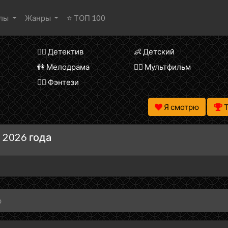
алы
Жанры
⭐ ТОП 100
🕵️‍♂️ Детектив
👶 Детский
👫 Мелодрама
🧚‍♀️ Мультфильм
🧝‍♂️ Фэнтези
Я смотрю
 2026 года
р