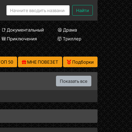
Найти
📑 Документальный
😫 Драма
🎒 Приключения
🤯 Триллер
ТОП 50
МНЕ ПОВЕЗЕТ
Подборки
Показать все