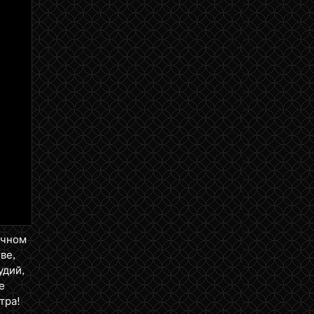
ичном
ве,
удий,
е
тра!