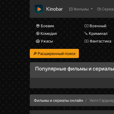
Kinobar
🎞 Фильмы
📺 Сери
😎 Боевик
👨‍✈️ Военный
🤪 Комедия
🔪 Криминал
😱 Ужасы
🧙‍♀️ Фантастика
🔎 Расширенный поиск
Популярные фильмы и сериалы
Фильмы и сериалы онлайн
Уилл Гардне