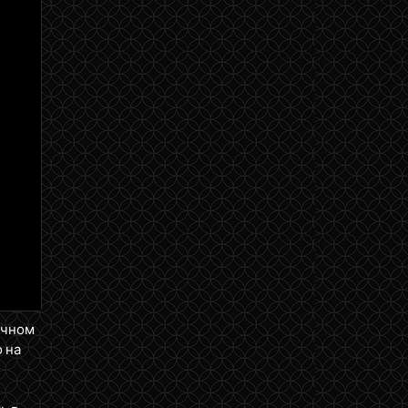
ичном
 на