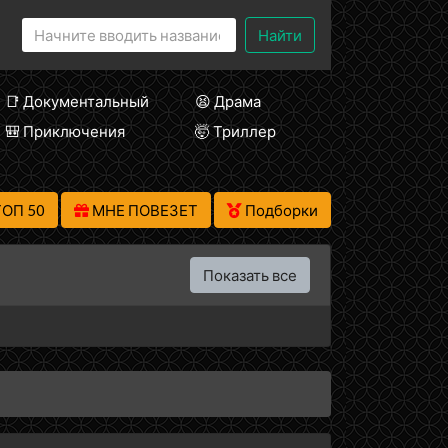
Найти
📑 Документальный
😫 Драма
🎒 Приключения
🤯 Триллер
ТОП 50
МНЕ ПОВЕЗЕТ
Подборки
Показать все