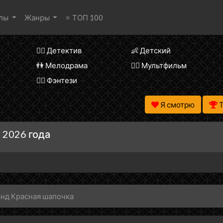
алы
Жанры
⭐ ТОП 100
🕵️‍♂️ Детектив
👶 Детский
👫 Мелодрама
🧚‍♀️ Мультфильм
🧝‍♂️ Фэнтези
Я смотрю
 2026 года
энд Красная шапочка