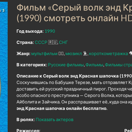
Фильм «Серый волк энд К
(1990) смотреть онлайн H
Год выхода:
1990
Страна:
СССР
🇷🇺
СНГ
Жанр:
мультфильм
🧚‍♀️
мюзикл
🕺
короткометражка

В категориях:
Русские фильмы
Фильмы
Фильмы стр
Описание к Серый волк энд Красная шапочка (1990
Соскучившись по Бабушке Терезе, мать отправляет 
доставить ей русский праздничный пирог. Проходя ч
особо опасного преступника — Серого Волка, которы
Айболита и Зайчика. Он расспрашивает её, куда она ид
энд Красная шапочка онлайн бесплатно.
В ролях:
Показать актеров
Режиссер:
Рей