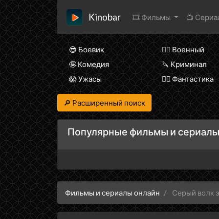
Kinobar
🎞 Фильмы
📺 Сери
😎 Боевик
👨‍✈️ Военный
🤪 Комедия
🔪 Криминал
😱 Ужасы
🧙‍♀️ Фантастика
🔎 Расширенный поиск
Популярные фильмы и сериалы
Фильмы и сериалы онлайн
Серый волк 