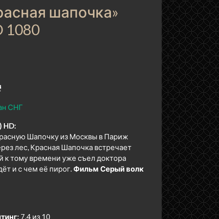
расная шапочка»
D 1080

ан СНГ
) HD:
Красную Шапочку из Москвы в Париж
ерез лес, Красная Шапочка встречает
й к тому времени уже съел доктора
ёт и с чем её пирог.
Фильм Серый волк
тинг:
7.4 из 10