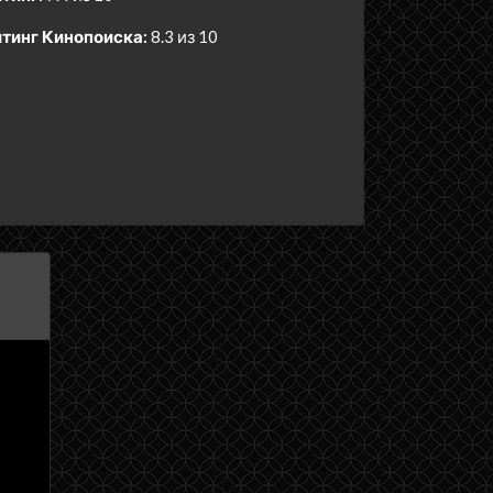
тинг Кинопоиска:
8.3 из 10