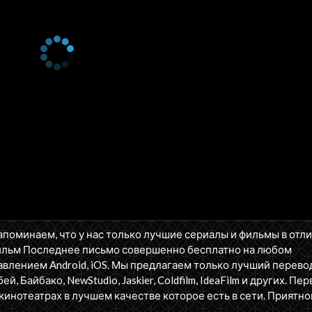
апоминаем, что у нас только лучшие сериалы и фильмы в отл
ильм Последнее письмо совершенно бесплатно на любом
влением Android, iOS. Мы предлагаем только лучший перево
бей, Байбако, NewStudio, Jaskier, Coldfilm, IdeaFilm и других. П
кинотеатрах в лучшем качестве которое есть в сети. Приятно