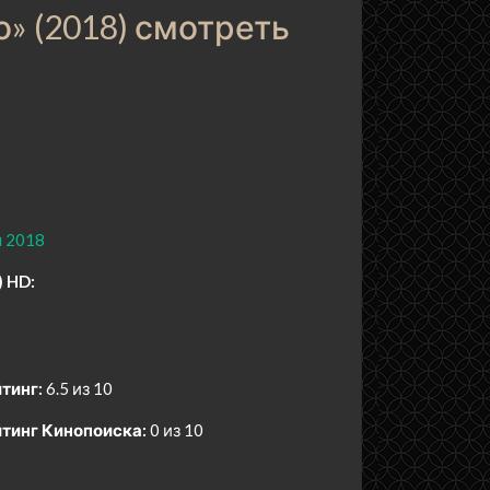
» (2018) смотреть
 2018
) HD:
тинг:
6.5 из 10
тинг Кинопоиска:
0 из 10