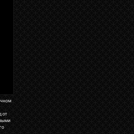
ичном
д от
ервыми
го