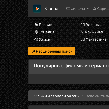
Kinobar
🎞 Фильмы
📺 Сери
😎 Боевик
👨‍✈️ Военный
🤪 Комедия
🔪 Криминал
😱 Ужасы
🧙‍♀️ Фантастика
🔎 Расширенный поиск
Популярные фильмы и сериалы
Фильмы и сериалы онлайн
Вспомнить п