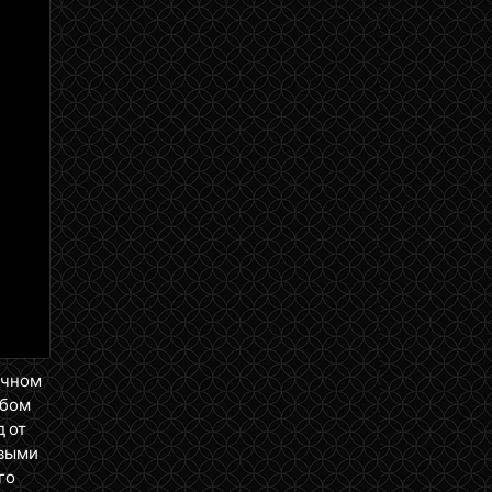
ичном
юбом
д от
ервыми
го