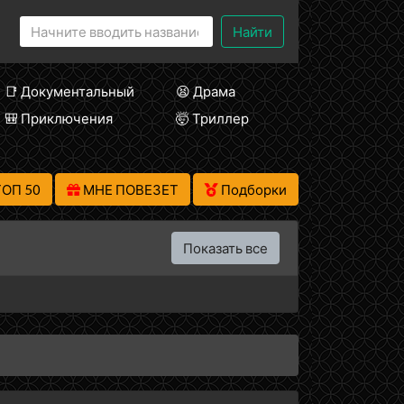
Найти
📑 Документальный
😫 Драма
🎒 Приключения
🤯 Триллер
ТОП 50
МНЕ ПОВЕЗЕТ
Подборки
Показать все