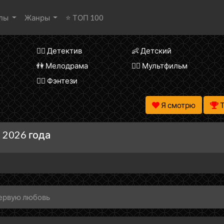
алы
Жанры
⭐ ТОП 100
🕵️‍♂️ Детектив
👶 Детский
👫 Мелодрама
🧚‍♀️ Мультфильм
🧝‍♂️ Фэнтези
Я смотрю
 2026 года
ервую любовь