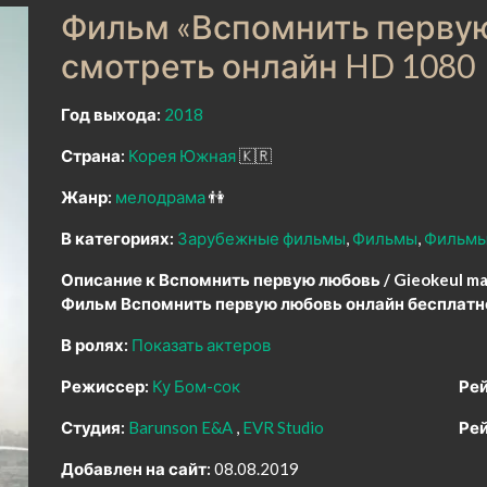
Фильм «Вспомнить первую
смотреть онлайн HD 1080
Год выхода:
2018
Страна:
Корея Южная
🇰🇷
Жанр:
мелодрама
👫
В категориях:
Зарубежные фильмы
Фильмы
Фильмы
Описание к Вспомнить первую любовь / Gieokeul man
Фильм Вспомнить первую любовь онлайн бесплатн
В ролях:
Показать актеров
Режиссер:
Ку Бом-сок
Рей
Студия:
Barunson E&A
EVR Studio
Рей
Добавлен на сайт:
08.08.2019