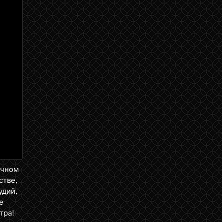
ичном
стве,
удий,
е
тра!