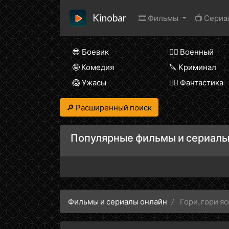
Kinobar
🎞 Фильмы
📺 Сери
😎 Боевик
👨‍✈️ Военный
🤪 Комедия
🔪 Криминал
😱 Ужасы
🧙‍♀️ Фантастика
🔎 Расширенный поиск
Популярные фильмы и сериалы
Фильмы и сериалы онлайн
Гори, гори я