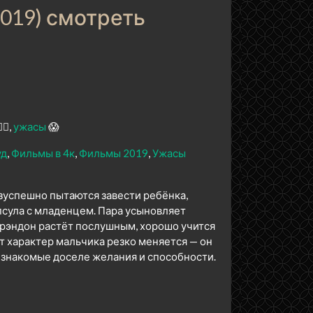
2019) смотреть
️‍♂️
ужасы
😱
уд
Фильмы в 4к
Фильмы 2019
Ужасы
зуспешно пытаются завести ребёнка,
псула с младенцем. Пара усыновляет
 Брэндон растёт послушным, хорошо учится
ет характер мальчика резко меняется — он
езнакомые доселе желания и способности.