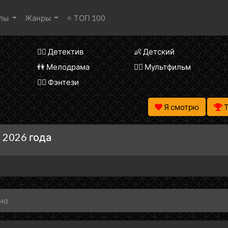
алы
Жанры
⭐ ТОП 100
🕵️‍♂️ Детектив
👶 Детский
👫 Мелодрама
🧚‍♀️ Мультфильм
🧝‍♂️ Фэнтези
Я смотрю
 2026 года
сно