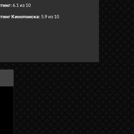
тинг:
6.1 из 10
тинг Кинопоиска:
5.9 из 10