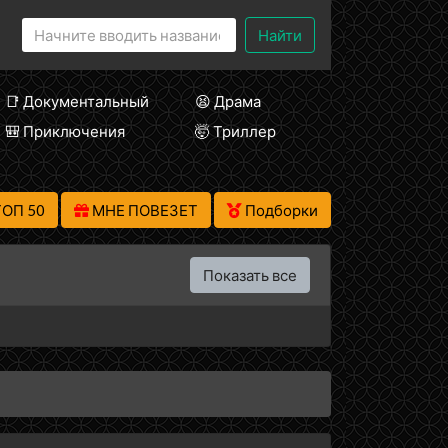
Найти
📑 Документальный
😫 Драма
🎒 Приключения
🤯 Триллер
ТОП 50
МНЕ ПОВЕЗЕТ
Подборки
Показать все