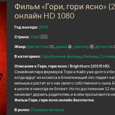
Фильм «Гори, гори ясно» (
онлайн HD 1080
Год выхода:
2019
Страна:
США
🇺🇸
Жанр:
фантастика
🧙‍♀️
драма
😫
триллер
🤯
детектив
🕵
В категориях:
Зарубежные фильмы
Фильмы
Голлив
Описание к Гори, гори ясно / Brightburn (2019) HD:
Семейная пара фермеров Тори и Кайл уже долго и бе
когда вдруг из космоса в близлежащий лес падает ка
малыша и растит его как своего собственного сына.
в школе и никогда не болеет. Но по достижении 12 л
начинает дерзить родителям, и в нём просыпаются н
Фильм Гори, гори ясно онлайн бесплатно.
В ролях:
Показать актеров