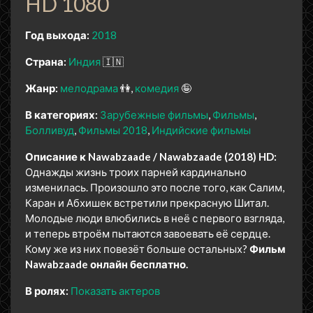
HD 1080
Год выхода:
2018
Страна:
Индия
🇮🇳
Жанр:
мелодрама
👫
комедия
🤪
В категориях:
Зарубежные фильмы
Фильмы
Болливуд
Фильмы 2018
Индийские фильмы
Описание к Nawabzaade / Nawabzaade (2018) HD:
Однажды жизнь троих парней кардинально
изменилась. Произошло это после того, как Салим,
Каран и Абхишек встретили прекрасную Шитал.
Молодые люди влюбились в неё с первого взгляда,
и теперь втроём пытаются завоевать её сердце.
Кому же из них повезёт больше остальных?
Фильм
Nawabzaade онлайн бесплатно.
В ролях:
Показать актеров